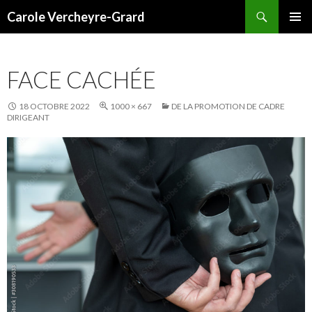
Recherche
Carole Vercheyre-Grard
ALLER
MENU
AU
PRINCI
CONTENU
FACE CACHÉE
18 OCTOBRE 2022
1000 × 667
DE LA PROMOTION DE CADRE
DIRIGEANT