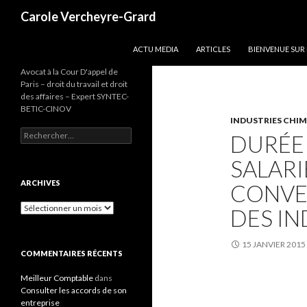
Recherche
Carole Vercheyre-Grard
ALLER AU CONTENU
ACTU MEDIA
ARTICLES
BIENVENUE SUR
Avocat à la Cour D'appel de
Paris – droit du travail et droit
des affaires – Expert SYNTEC-
BETIC-CINOV
INDUSTRIES CHI
Rechercher :
DURÉE 
SALARI
ARCHIVES
CONVE
Archives
DES IN
15 JANVIER 2015
COMMENTAIRES RÉCENTS
Meilleur Comptable
dans
Consulter les accords de son
entreprise