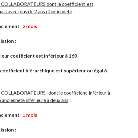
COLLABORATEURS dont le coefficient est
mais avec plus de 2 ans d’ancienneté
:
nciement :
2 mois
ission :
 leur coefficient est inférieur à 160
e coefficient hiérarchique est supérieur ou égal à
COLLABORATEURS dont le coefficient inférieur à
 ancienneté inférieure à deux ans
:
nciement :
1 mois
ission :