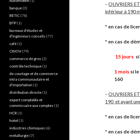
Automobile
(1)
–
OUVRIERS ET 
banque
(3)
inférieur à 190 
BETIC
(78)
BTP
(1)
*
en cas de lice
bureaux d'études et
d'ingénieurs conseils
(77)
*
en cas de dém
café
(1)
CINOV
(79)
15 jours
si
commerce de gros
(2)
contrôle technique
(1)
1 mois
si l
de courtage et de commerce
160
intra communautaire et
d'importation
(1)
distribution directe
(1)
–
OUVRIERS ET 
expert comptable et
190 et ayant une
commissaire aux comptes
(1)
HCR
(1)
*
en cas de lice
hotel
(1)
industries chimiques
(6)
*
en cas de dém
métallurgie
(7)