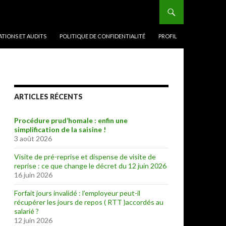
TIONS ET AUDITS
POLITIQUE DE CONFIDENTIALITÉ
PROFIL
ARTICLES RÉCENTS
Procédure prud’homale : enfin une
simplification de la saisine !
3 août 2026
Visite de pré-reprise et dispense de visite de
reprise : ce que change le décret du 12 juin 2026
16 juin 2026
Forfait jours invalidé : l’employeur peut-il
récupérer les jours de repos ( RTT )accordés au
salarié ?
12 juin 2026