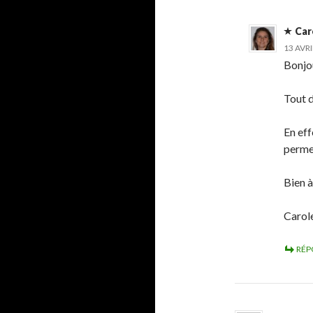
Car
13 AVRI
Bonjo
Tout d
En eff
permet
Bien à
Caro
RÉP