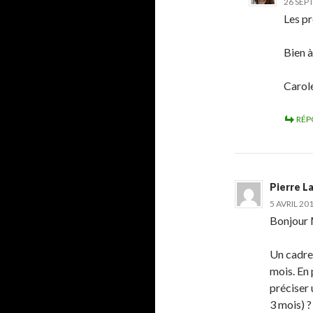
26 SEP
Les pr
Bien à
Carol
RÉP
Pierre L
5 AVRIL 20
Bonjour 
Un cadre
mois. En 
préciser 
3 mois) ?