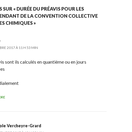
S SUR « DURÉE DU PRÉAVIS POUR LES
PENDANT DE LA CONVENTION COLLECTIVE
ES CHIMIQUES »
e
RE 2017 À 11 H 53 MIN
is sont ils calculés en quantième ou en jours
res
dialement
DRE
ole Vercheyre-Grard