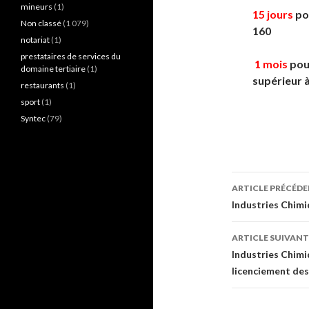
mineurs
(1)
15 jours
pou
Non classé
(1 079)
160
notariat
(1)
prestataires de services du
1 mois
pour
domaine tertiaire
(1)
supérieur 
restaurants
(1)
sport
(1)
Syntec
(79)
Navigati
ARTICLE PRÉCÉD
des
Industries Chimi
articles
ARTICLE SUIVANT
Industries Chimiq
licenciement des