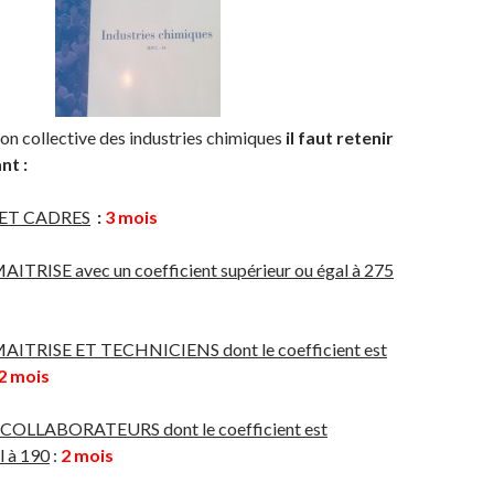
on collective des industries chimiques
il faut retenir
nt :
ET CADRES
:
3 mois
MAITRISE
avec un coefficient supérieur ou égal à 275
AITRISE ET TECHNICIENS
dont le coefficient est
2 mois
COLLABORATEURS dont le coefficient est
l
à 190
:
2 mois