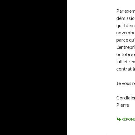
Par exemp
démission
qu’il dém
novembre,
parce qu’
L’entrepr
octobre 
juillet r
contrat à
Je vous 
Cordiale
Pierre
RÉPON