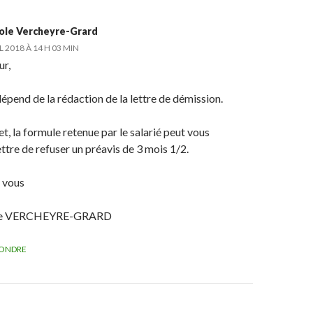
ole Vercheyre-Grard
L 2018 À 14 H 03 MIN
ur,
épend de la rédaction de la lettre de démission.
et, la formule retenue par le salarié peut vous
tre de refuser un préavis de 3 mois 1/2.
 vous
le VERCHEYRE-GRARD
ONDRE