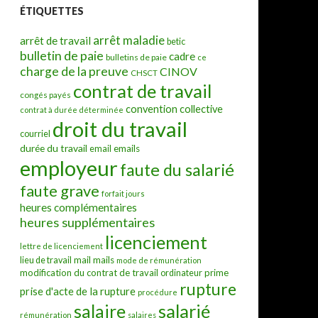
ÉTIQUETTES
arrêt maladie
arrêt de travail
betic
bulletin de paie
cadre
bulletins de paie
ce
charge de la preuve
CINOV
CHSCT
contrat de travail
congés payés
convention collective
contrat à durée déterminée
droit du travail
courriel
durée du travail
emails
email
employeur
faute du salarié
faute grave
forfait jours
heures complémentaires
heures supplémentaires
licenciement
lettre de licenciement
mail
mails
lieu de travail
mode de rémunération
modification du contrat de travail
prime
ordinateur
rupture
prise d'acte de la rupture
procédure
salarié
salaire
rémunération
salaires