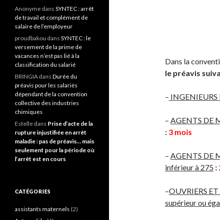
Anonyme
dans
SYNTEC : arrêt
de travail et complément de
salaire de l’employeur
proudbakou
dans
SYNTEC : le
versement de la prime de
vacances n’est pas lié à la
Dans la conventi
classification du salarié
le préavis suiva
BRINGIA
dans
Durée du
préavis pour les salariés
dépendant de la convention
–
INGENIEURS 
collective des industries
chimiques
–
AGENTS DE 
Estelle
dans
Prise d’acte de la
:
3 mois
rupture injustifiée en arrêt
maladie : pas de préavis… mais
seulement pour la période où
–
AGENTS DE M
l’arrêt est en cours
inférieur à 275
:
–
OUVRIERS ET 
CATÉGORIES
supérieur ou éga
assistants maternels
(2)