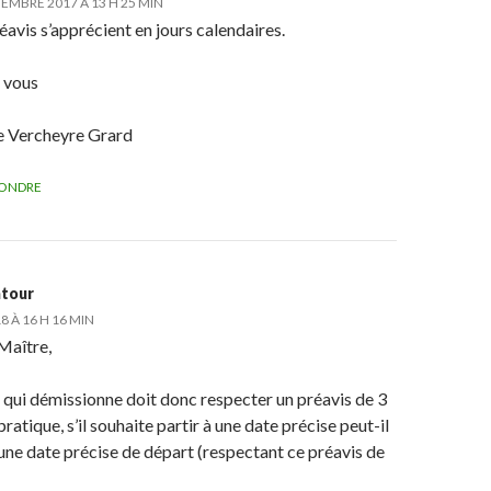
TEMBRE 2017 À 13 H 25 MIN
éavis s’apprécient en jours calendaires.
 vous
e Vercheyre Grard
ONDRE
atour
18 À 16 H 16 MIN
Maître,
 qui démissionne doit donc respecter un préavis de 3
pratique, s’il souhaite partir à une date précise peut-il
une date précise de départ (respectant ce préavis de