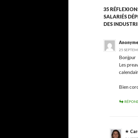
35 RÉFLEXION
SALARIÉS DÉ
DES INDUSTRI
Anonym
25 SEPTEMB
Bonjpur
Les preav
calendai
Bien cor
RÉPON
Car