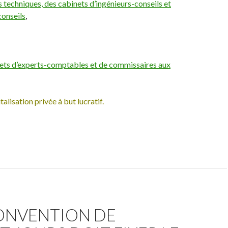
 techniques, des cabinets d’ingénieurs-conseils et
conseils
,
ets d’experts-comptables et de commissaires aux
italisation privée à but lucratif.
ONVENTION DE