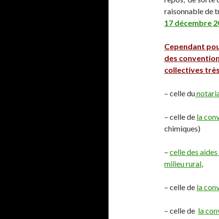
raisonnable de t
17 décembre 201
Cependant pour
des convention
collectives trè
– celle du
notari
– celle de
la con
chimiques)
–
celle des aides
milieu rural
,
– celle de
la con
– celle de
la con