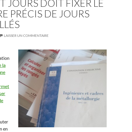
T JOURS DOIT FIXER LE
E PRÉCIS DE JOURS
LLÉS
LAISSER UN COMMENTAIRE
ation
 la
une
ermet
ser
de
outer
n en