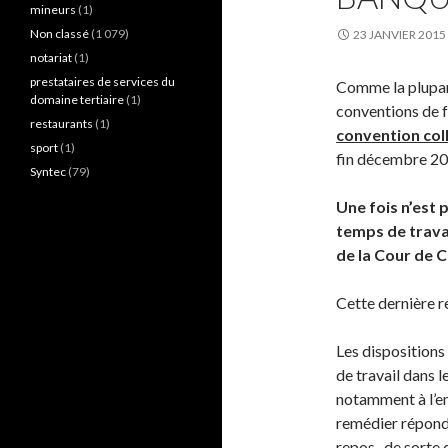
mineurs
(1)
Non classé
(1 079)
23 JANVIER 2015
notariat
(1)
prestataires de services du
Comme la plupart 
domaine tertiaire
(1)
conventions de f
restaurants
(1)
convention col
sport
(1)
fin décembre 20
Syntec
(79)
Une fois n’est
temps de trava
de la Cour de C
Cette dernière re
Les dispositions
de travail dans 
notamment à l’emp
remédier réponde
repos, de sorte 