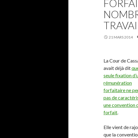
FORFAI
NOMBR
TRAVAI
21 MARS 2014
La Cour de Cass
avait déjà dit
que
seule fixation d’
rémunération
forfaitaire ne p
pas de caractéri
une convention 
forfait
.
Elle vient de raj
que la conventio