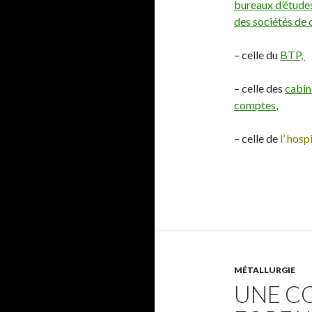
bureaux d’études
des sociétés de 
– celle du
BTP,
– celle des
cabin
comptes
,
– celle de
l’ hosp
MÉTALLURGIE
UNE C