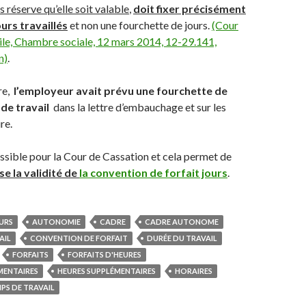
s réserve qu’elle soit valable
,
doit fixer précisément
urs travaillés
et non une fourchette de jours.
(Cour
vile, Chambre sociale, 12 mars 2014, 12-29.141,
n)
.
re,
l’employeur avait prévu une fourchette de
 de travail
dans la lettre d’embauchage et sur les
re.
ossible pour la Cour de Cassation et cela permet de
se la validité de
la convention de forfait jours
.
OURS
AUTONOMIE
CADRE
CADRE AUTONOME
AIL
CONVENTION DE FORFAIT
DURÉE DU TRAVAIL
FORFAITS
FORFAITS D'HEURES
MENTAIRES
HEURES SUPPLÉMENTAIRES
HORAIRES
PS DE TRAVAIL