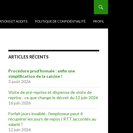
TIONS ET AUDITS
POLITIQUE DE CONFIDENTIALITÉ
PROFIL
ARTICLES RÉCENTS
Procédure prud’homale : enfin une
simplification de la saisine !
3 août 2026
Visite de pré-reprise et dispense de visite de
reprise : ce que change le décret du 12 juin 2026
16 juin 2026
Forfait jours invalidé : l’employeur peut-il
récupérer les jours de repos ( RTT )accordés au
salarié ?
12 juin 2026