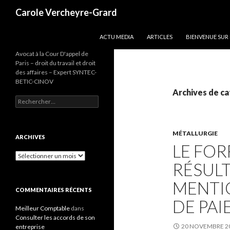
Recherche
Carole Vercheyre-Grard
ALLER AU CONTENU
ACTU MEDIA
ARTICLES
BIENVENUE SUR
Avocat à la Cour D'appel de
Paris – droit du travail et droit
des affaires – Expert SYNTEC-
BETIC-CINOV
Archives de ca
Rechercher :
MÉTALLURGIE
ARCHIVES
LE FOR
Archives
RÉSUL
MENTIO
COMMENTAIRES RÉCENTS
DE PAI
Meilleur Comptable
dans
Consulter les accords de son
20 NOVEMBRE 2
entreprise