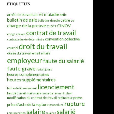
ÉTIQUETTES
arrêt maladie
arrêt de travail
betic
bulletin de paie
cadre
bulletins de paie
ce
charge de la preuve
CINOV
CHSCT
contrat de travail
congés payés
convention collective
contrat à durée déterminée
droit du travail
courriel
durée du travail
emails
email
employeur
faute du salarié
faute grave
forfait jours
heures complémentaires
heures supplémentaires
licenciement
lettre de licenciement
mail
mails
lieu de travail
mode de rémunération
modification du contrat de travail
prime
ordinateur
rupture
prise d'acte de la rupture
procédure
salarié
salaire
rémunération
salaires