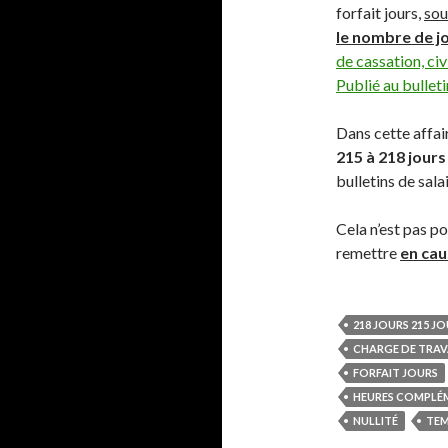
forfait jours,
sou
le nombre de jo
de cassation, ci
Publié au bulleti
Dans cette affai
215 à 218 jours
bulletins de salai
Cela n’est pas p
remettre
en cau
218 JOURS 215 J
CHARGE DE TRAV
FORFAIT JOURS
HEURES COMPLÉ
NULLITÉ
TEM