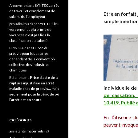
Anonyme
dans
SYNTEC : arrêt
de travail et complément de
Etre en forfait
salaire de l’employeur
simple mention 
proudbakou
dans
SYNTEC : le
versement de la prime de
vacances n’est pas lié à la
classification du salarié
BRINGIA
dans
Durée du
préavis pour les salariés
dépendant de la convention
collective des industries
chimiques
Estelle
dans
Prise d’acte de la
rupture injustifiée en arrêt
individuelle de
maladie : pas de préavis… mais
seulement pour la période où
de cassation,
l’arrêt est en cours
10.419, Publié a
En l’absence de
CATÉGORIES
peuvent invoquer 
assistants maternels
(2)