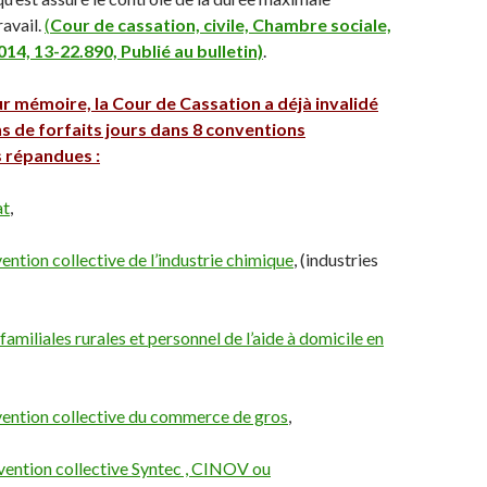
ravail.
(
Cour de cassation, civile, Chambre sociale,
4, 13-22.890, Publié au bulletin)
.
 mémoire, la Cour de Cassation a déjà invalidé
s de forfaits jours dans 8 conventions
s répandues :
at
,
vention collective de l’industrie chimique
, (industries
 familiales rurales et personnel de l’aide à domicile en
vention collective du commerce de gros
,
vention collective Syntec , CINOV ou