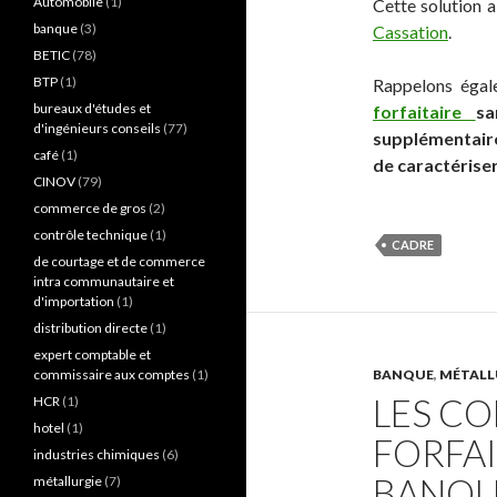
Automobile
(1)
Cette solution a
banque
(3)
Cassation
.
BETIC
(78)
BTP
(1)
Rappelons éga
bureaux d'études et
forfaitaire
sa
d'ingénieurs conseils
(77)
supplémentaire
café
(1)
de caractériser
CINOV
(79)
commerce de gros
(2)
contrôle technique
(1)
CADRE
de courtage et de commerce
intra communautaire et
d'importation
(1)
distribution directe
(1)
expert comptable et
commissaire aux comptes
(1)
BANQUE
,
MÉTALL
LES C
HCR
(1)
hotel
(1)
FORFAI
industries chimiques
(6)
BANQU
métallurgie
(7)