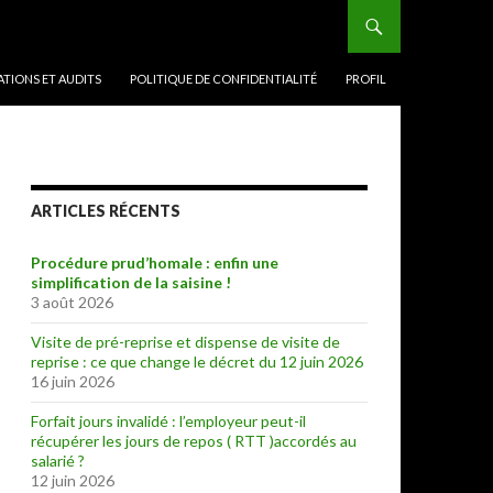
TIONS ET AUDITS
POLITIQUE DE CONFIDENTIALITÉ
PROFIL
ARTICLES RÉCENTS
Procédure prud’homale : enfin une
simplification de la saisine !
3 août 2026
Visite de pré-reprise et dispense de visite de
reprise : ce que change le décret du 12 juin 2026
16 juin 2026
Forfait jours invalidé : l’employeur peut-il
récupérer les jours de repos ( RTT )accordés au
salarié ?
12 juin 2026