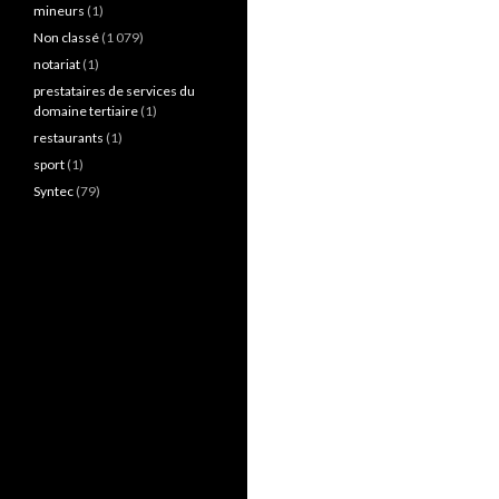
mineurs
(1)
Non classé
(1 079)
notariat
(1)
prestataires de services du
domaine tertiaire
(1)
restaurants
(1)
sport
(1)
Syntec
(79)