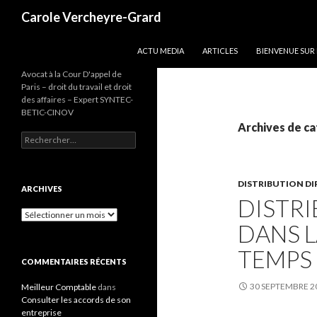
Recherche
Carole Vercheyre-Grard
ALLER AU CONTENU
ACTU MEDIA
ARTICLES
BIENVENUE SUR
Avocat à la Cour D'appel de
Paris – droit du travail et droit
des affaires – Expert SYNTEC-
BETIC-CINOV
Archives de ca
Rechercher :
DISTRIBUTION DI
ARCHIVES
DISTRI
Archives
DANS 
TEMPS 
COMMENTAIRES RÉCENTS
30 SEPTEMBRE 2
Meilleur Comptable
dans
Consulter les accords de son
entreprise