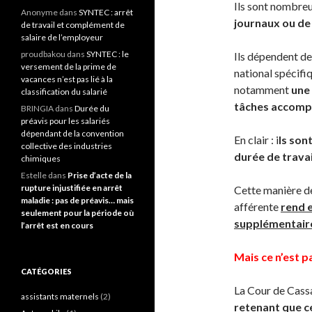
Ils sont nombreu
Anonyme
dans
SYNTEC : arrêt
journaux ou de
de travail et complément de
salaire de l’employeur
proudbakou
dans
SYNTEC : le
Ils dépendent d
versement de la prime de
national spécifi
vacances n’est pas lié à la
notamment
une
classification du salarié
tâches accompli
BRINGIA
dans
Durée du
préavis pour les salariés
dépendant de la convention
En clair : i
ls son
collective des industries
durée de travai
chimiques
Estelle
dans
Prise d’acte de la
rupture injustifiée en arrêt
Cette manière de
maladie : pas de préavis… mais
afférente
rend e
seulement pour la période où
supplémentair
l’arrêt est en cours
Mais ce n’est p
CATÉGORIES
La Cour de Cass
assistants maternels
(2)
retenant que c