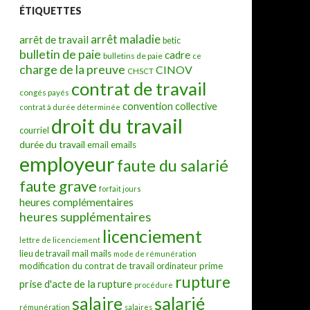
ÉTIQUETTES
arrêt maladie
arrêt de travail
betic
bulletin de paie
cadre
bulletins de paie
ce
charge de la preuve
CINOV
CHSCT
contrat de travail
congés payés
convention collective
contrat à durée déterminée
droit du travail
courriel
durée du travail
emails
email
employeur
faute du salarié
faute grave
forfait jours
heures complémentaires
heures supplémentaires
licenciement
lettre de licenciement
mail
mails
lieu de travail
mode de rémunération
modification du contrat de travail
prime
ordinateur
rupture
prise d'acte de la rupture
procédure
salarié
salaire
rémunération
salaires