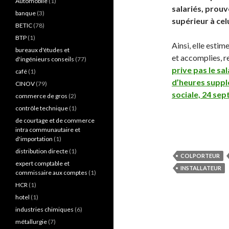
Automobile
(1)
salariés, prouv
banque
(3)
supérieur à ce
BETIC
(78)
BTP
(1)
Ainsi, elle estim
bureaux d'études et
et accomplies, re
d'ingénieurs conseils
(77)
prive pas le sa
café
(1)
d’heures supp
CINOV
(79)
sociale, 24 sep
commerce de gros
(2)
contrôle technique
(1)
de courtage et de commerce
intra communautaire et
d'importation
(1)
distribution directe
(1)
COLPORTEUR
expert comptable et
INSTALLATEUR
commissaire aux comptes
(1)
HCR
(1)
hotel
(1)
industries chimiques
(6)
métallurgie
(7)