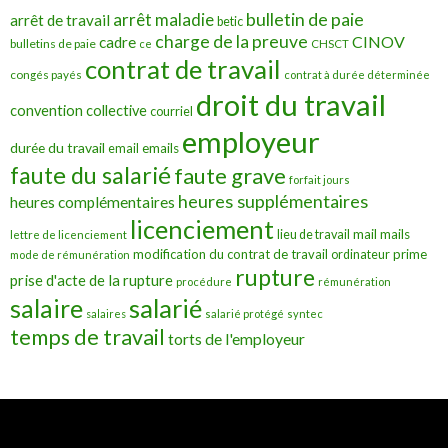
bulletin de paie
arrêt maladie
arrêt de travail
betic
charge de la preuve
CINOV
cadre
bulletins de paie
ce
CHSCT
contrat de travail
congés payés
contrat à durée déterminée
droit du travail
convention collective
courriel
employeur
durée du travail
emails
email
faute du salarié
faute grave
forfait jours
heures supplémentaires
heures complémentaires
licenciement
mail
mails
lieu de travail
lettre de licenciement
modification du contrat de travail
prime
ordinateur
mode de rémunération
rupture
prise d'acte de la rupture
procédure
rémunération
salarié
salaire
salaires
salarié protégé
syntec
temps de travail
torts de l'employeur