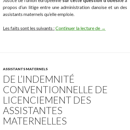
Justice de l’union européenne
sur cette question d’obésité
à
propos d’un litige entre une administration danoise et un des
assistants maternels qu’elle emploie.
Obésité : La pr
Les faits sont les suivants :
Continuer la lecture de
→
ASSISTANTS MATERNELS
DE L’INDEMNITÉ
CONVENTIONNELLE DE
LICENCIEMENT DES
ASSISTANTES
MATERNELLES