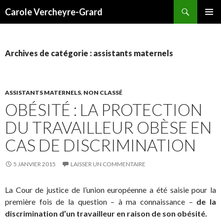
Recherche
Carole Vercheyre-Grard
ALLER
MENU
AU
PRINCI
CONTENU
Archives de catégorie : assistants maternels
ASSISTANTS MATERNELS
,
NON CLASSÉ
OBÉSITÉ : LA PROTECTION
DU TRAVAILLEUR OBÈSE EN
CAS DE DISCRIMINATION
5 JANVIER 2015
LAISSER UN COMMENTAIRE
La Cour de justice de l’union européenne a été saisie pour la
première fois de la question – à ma connaissance –
de la
discrimination d’un travailleur en raison de son obésité.