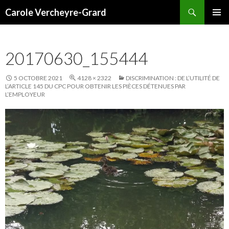
Recherche
Carole Vercheyre-Grard
ALLER
MENU
AU
PRINCI
CONTENU
20170630_155444
5 OCTOBRE 2021
4128 × 2322
DISCRIMINATION : DE L’UTILITÉ DE
L’ARTICLE 145 DU CPC POUR OBTENIR LES PIÈCES DÉTENUES PAR
L’EMPLOYEUR