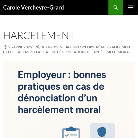
Recherche
Carole Vercheyre-Grard
ALLER
MENU
AU
PRINCI
CONTENU
HARCELEMENT-
28 AVRIL 2025
1024 × 1536
EMPLOYEURS : RÉAGIR RAPIDEMENT
ET EFFICACEMENT FACE À UNE DÉNONCIATION DE HARCÈLEMENT MORAL