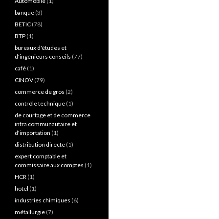
Automobile
(1)
banque
(3)
BETIC
(78)
BTP
(1)
bureaux d'études et
d'ingénieurs conseils
(77)
café
(1)
CINOV
(79)
commerce de gros
(2)
contrôle technique
(1)
de courtage et de commerce
intra communautaire et
d'importation
(1)
distribution directe
(1)
expert comptable et
commissaire aux comptes
(1)
HCR
(1)
hotel
(1)
industries chimiques
(6)
métallurgie
(7)