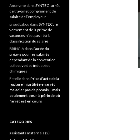
Anonyme
dans
SYNTEC : arrêt
de travail et complément de
salaire de l’employeur
proudbakou
dans
SYNTEC : le
versement de la prime de
vacances n’est pas lié à la
classification du salarié
BRINGIA
dans
Durée du
préavis pour les salariés
dépendant de la convention
collective des industries
chimiques
Estelle
dans
Prise d’acte de la
rupture injustifiée en arrêt
maladie : pas de préavis… mais
seulement pour la période où
l’arrêt est en cours
CATÉGORIES
assistants maternels
(2)