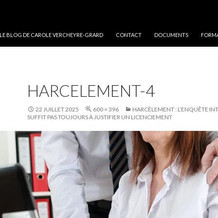
 LE BLOG DE CAROLE VERCHEYRE-GRARD
CONTACT
DOCUMENTS
FORMA
HARCELEMENT-4
22 JUILLET 2025
600 × 396
HARCÈLEMENT : L’ENQUÊTE IN
SUFFIT PAS TOUJOURS À JUSTIFIER UN LICENCIEMENT