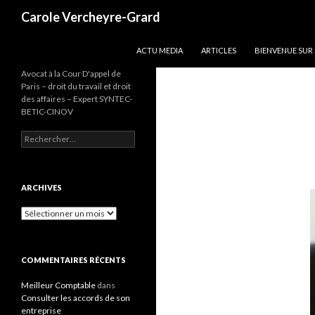
Recherche
Carole Vercheyre-Grard
ALLER AU CONTENU
ACTU MEDIA
ARTICLES
BIENVENUE SUR
Avocat à la Cour D'appel de
Paris – droit du travail et droit
des affaires – Expert SYNTEC-
BETIC-CINOV
Rechercher :
ARCHIVES
Archives
COMMENTAIRES RÉCENTS
Meilleur Comptable
dans
Consulter les accords de son
entreprise