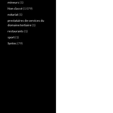
mineurs
(1)
Non classé
(1 079)
notariat
(1)
prestataires de services du
domaine tertiaire
(1)
restaurants
(1)
sport
(1)
Syntec
(79)