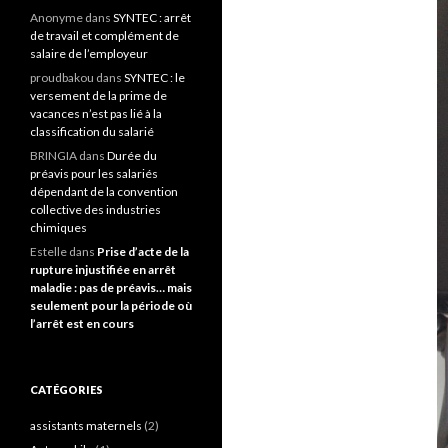
Anonyme
dans
SYNTEC : arrêt
de travail et complément de
salaire de l’employeur
proudbakou
dans
SYNTEC : le
versement de la prime de
vacances n’est pas lié à la
classification du salarié
BRINGIA
dans
Durée du
préavis pour les salariés
dépendant de la convention
collective des industries
chimiques
Estelle
dans
Prise d’acte de la
rupture injustifiée en arrêt
maladie : pas de préavis… mais
seulement pour la période où
l’arrêt est en cours
CATÉGORIES
assistants maternels
(2)