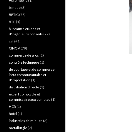
Automobile
(1)
banque
(3)
BETIC
(78)
BTP
(1)
bureaux d'études et
d'ingénieurs conseils
(77)
café
(1)
CINOV
(79)
commerce de gros
(2)
contrôle technique
(1)
de courtage et de commerce
intra communautaire et
d'importation
(1)
distribution directe
(1)
expert comptable et
commissaire aux comptes
(1)
HCR
(1)
hotel
(1)
industries chimiques
(6)
métallurgie
(7)