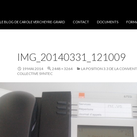
 LE BLOG DE CAROLE VERCHEYRE-GRARD
CONTACT
DOCUMENTS
FORMA
IMG_20140331_121009
19 MAI 2014
2448 × 3264
LA POSITION 3.3 DE LA CONVEN
COLLECTIVE SYNTEC