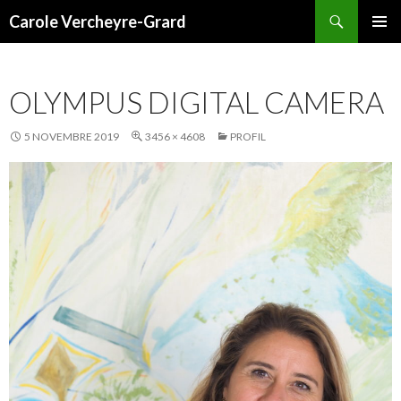
Recherche
Carole Vercheyre-Grard
ALLER
MENU
AU
PRINCI
CONTENU
OLYMPUS DIGITAL CAMERA
5 NOVEMBRE 2019
3456 × 4608
PROFIL