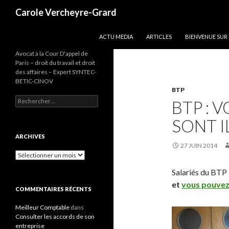
Recherche
Carole Vercheyre-Grard
ALLER AU CONTENU
ACTU MEDIA
ARTICLES
BIENVENUE SUR
Avocat à la Cour D'appel de
Paris – droit du travail et droit
des affaires – Expert SYNTEC-
BETIC-CINOV
BTP
Rechercher :
BTP : 
SONT I
ARCHIVES
27 JUIN 2014
Archives
Salariés du BTP 
et
vous pouvez
COMMENTAIRES RÉCENTS
Meilleur Comptable
dans
Consulter les accords de son
entreprise