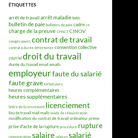
ÉTIQUETTES
arrêt maladie
arrêt de travail
betic
bulletin de paie
cadre
bulletins de paie
ce
charge de la preuve
CINOV
CHSCT
contrat de travail
congés payés
convention collective
contrat à durée déterminée
droit du travail
courriel
durée du travail
emails
email
employeur
faute du salarié
faute grave
forfait jours
heures complémentaires
heures supplémentaires
licenciement
lettre de licenciement
mail
mails
lieu de travail
mode de rémunération
modification du contrat de travail
prime
ordinateur
rupture
prise d'acte de la rupture
procédure
salarié
salaire
rémunération
salaires