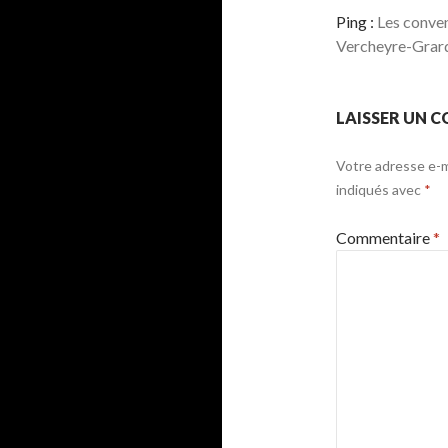
Ping :
Les conven
Vercheyre-Grar
LAISSER UN 
Votre adresse e-ma
indiqués avec
*
Commentaire
*