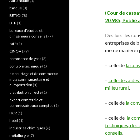
Automobile
(1)
banque
(3)
(
Cour de cassati
BETIC
(78)
20.985, Publié a
BTP
(1)
bureaux d'études et
Dès lors les con
d'ingénieurs conseils
(77)
entreprises de b
café
(1)
même manière q
CINOV
(79)
commerce de gros
(2)
– celle de
la con
contrôle technique
(1)
de courtage et de commerce
intra communautaire et
–
celle des aides
d'importation
(1)
milieu rural
,
distribution directe
(1)
expert comptable et
– celle de
la con
commissaire aux comptes
(1)
HCR
(1)
– celle de
la con
hotel
(1)
techniques, des 
industries chimiques
(6)
conseils
,
métallurgie
(7)