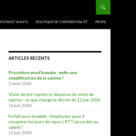
TIONS ET AUDITS
POLITIQUE DE CONFIDENTIALITÉ
PROFIL
ARTICLES RÉCENTS
Procédure prud’homale : enfin une
simplification de la saisine !
3 août 2026
Visite de pré-reprise et dispense de visite de
reprise : ce que change le décret du 12 juin 2026
16 juin 2026
Forfait jours invalidé : l’employeur peut-il
récupérer les jours de repos ( RTT )accordés au
salarié ?
12 juin 2026