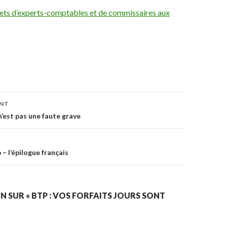
ets d’experts-comptables et de commissaires aux
on
ENT
’est pas une faute grave
– l’épilogue français
N SUR « BTP : VOS FORFAITS JOURS SONT