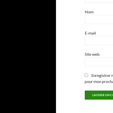
Nom
E-mail
Site web
Enregistrer 
pour mon proch