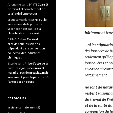
Anonyme
dans
SYNTEC : arrêt
de travail et complément de
salaire de l’employeur
proudbakou
dans
SYNTEC : le
versement de la prime de
vacances n’est pas lié à la
bâtiment et trav
classification du salarié
BRINGIA
dans
Durée du
préavis pour les salariés
– ni les stipulati
dépendant de la convention
des journées de tr
collective des industries
seulement qu’il ap
chimiques
journalières et h
Estelle
dans
Prise d’acte de la
rupture injustifiée en arrêt
en cas de circonst
maladie : pas de préavis… mais
rattachement,
seulement pour la période où
l’arrêt est en cours
ne sont de nature
restent raisonna
CATÉGORIES
du travail de l’in
et de la santé du
assistants maternels
(2)
convention de for