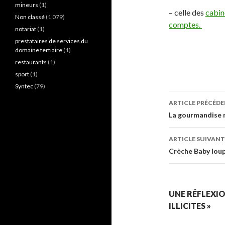
mineurs
(1)
– celle des
cabin
Non classé
(1 079)
comptes.
notariat
(1)
prestataires de services du
domaine tertiaire
(1)
restaurants
(1)
sport
(1)
Syntec
(79)
Navigati
ARTICLE PRÉCÉD
des
La gourmandise n
articles
ARTICLE SUIVANT
Crèche Baby loup 
UNE RÉFLEXIO
ILLICITES »