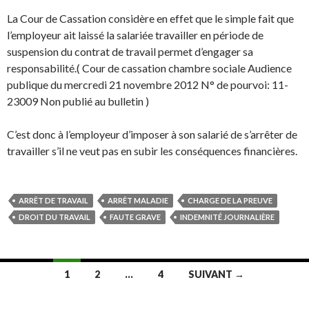
La Cour de Cassation considère en effet que le simple fait que
l’employeur ait laissé la salariée travailler en période de
suspension du contrat de travail permet d’engager sa
responsabilité.( Cour de cassation chambre sociale Audience
publique du mercredi 21 novembre 2012 N° de pourvoi: 11-
23009 Non publié au bulletin )
C’est donc à l’employeur d’imposer à son salarié de s’arrêter de
travailler s’il ne veut pas en subir les conséquences financières.
ARRÊT DE TRAVAIL
ARRÊT MALADIE
CHARGE DE LA PREUVE
DROIT DU TRAVAIL
FAUTE GRAVE
INDEMNITÉ JOURNALIÈRE
Navigation
1
2
…
4
SUIVANT →
des