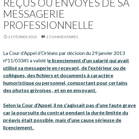
REÇUS OU ENVOYÉS DE SA
MESSAGERIE
PROFESSIONNELLE
21 FÉVRIER 2013
2 COMMENTAIRES
La Cour d’Appel d’Orléans par décision du 29 janvier 2013
n°11/03345 a validé l
e licenciement d’un salarié qui avait
utilisé sa messagerie en recevant, de l’extérieur ou de
collègues, des fichiers et documents à caractère
humoristique ou personnel, comportant pour certains
des photos grivoises , et en en envoyant.
Selon la Cour d’Appel, il ne s’agissait pas d’une faute grave
car la poursuite du contrat pendant la durée limitée du
préavis était possible, mais d’une cause sérieuse de
licenciement.