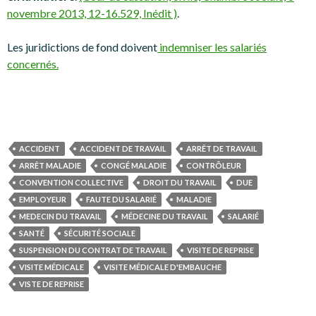
novembre 2013, 12-16.529, Inédit )
.
Les juridictions de fond doivent
indemniser les salariés
concernés.
ACCIDENT
ACCIDENT DE TRAVAIL
ARRÊT DE TRAVAIL
ARRÊT MALADIE
CONGÉ MALADIE
CONTRÔLEUR
CONVENTION COLLECTIVE
DROIT DU TRAVAIL
DUE
EMPLOYEUR
FAUTE DU SALARIÉ
MALADIE
MEDECIN DU TRAVAIL
MÉDECINE DU TRAVAIL
SALARIÉ
SANTÉ
SÉCURITÉ SOCIALE
SUSPENSION DU CONTRAT DE TRAVAIL
VISITE DE REPRISE
VISITE MÉDICALE
VISITE MÉDICALE D'EMBAUCHE
VISTE DE REPRISE