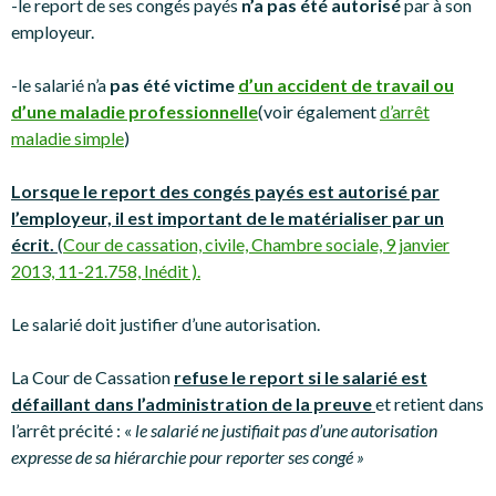
-le report de ses congés payés
n’a pas été autorisé
par à son
employeur.
-le salarié n’a
pas été victime
d’un accident de travail ou
d’une maladie professionnelle
(voir également
d’arrêt
maladie simple
)
Lorsque le report des congés payés est autorisé par
l’employeur, il est important de le matérialiser par un
écrit.
(
Cour de cassation, civile, Chambre sociale, 9 janvier
2013, 11-21.758, Inédit ).
Le salarié doit justifier d’une autorisation.
La Cour de Cassation
refuse le report si le salarié est
défaillant dans l’administration de la preuve
et retient dans
l’arrêt précité : «
le salarié ne justifiait pas d’une autorisation
expresse de sa hiérarchie pour reporter ses congé »