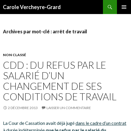
Recherche
Carole Vercheyre-Grard
ALLER
MENU
AU
PRINCI
CONTENU
Archives par mot-clé : arrêt de travail
NON CLASSÉ
CDD : DU REFUS PAR LE
SALARIÉ D’UN
CHANGEMENT DE SES
CONDITIONS DE TRAVAIL
2 DÉCEMBRE 2013
LAISSER UN COMMENTAIRE
La Cour de Cassation avait déjà jugé
dans le cadre d’un contrat
à durée indéterminée
que le refus par le salarié du