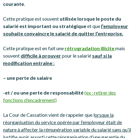
courante
.
Cette pratique est souvent
utilisée lorsque le poste du
salarié est important ou stratégique
et que
l’employeur
souhaite convaincre le salarié de quitter l’entreprise.
Cette pratique est en fait une
rétrogradation illicit
e
mais
souvent
difficile à prouver
pour le salarié
sauf si la
modification entraîne :
– une perte de salaire
-et / ou une perte de responsabilité
(ex : retirer des
fonctions d’encadrement)
La Cour de Cassation vient de rappeler que l
orsque la
réorganisation du service opérée par l’employeur était de
nature à affecter la rémunération variable du salarié sans qu’il
justifie avoir assorti cette réorganisation d’une garantie du