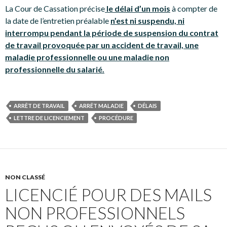
La Cour de Cassation précise
le délai d’un mois
à compter de
la date de l’entretien préalable
n’est ni suspendu, ni
interrompu pendant la période de suspension du contrat
de travail provoquée par un accident de travail, une
maladie professionnelle ou une maladie non
professionnelle du salarié.
ARRÊT DE TRAVAIL
ARRÊT MALADIE
DÉLAIS
LETTRE DE LICENCIEMENT
PROCÉDURE
NON CLASSÉ
LICENCIÉ POUR DES MAILS
NON PROFESSIONNELS