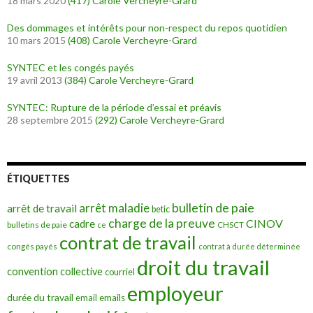
18 mars 2020
(417)
Carole Vercheyre-Grard
Des dommages et intérêts pour non-respect du repos quotidien
10 mars 2015
(408)
Carole Vercheyre-Grard
SYNTEC et les congés payés
19 avril 2013
(384)
Carole Vercheyre-Grard
SYNTEC: Rupture de la période d’essai et préavis
28 septembre 2015
(292)
Carole Vercheyre-Grard
ÉTIQUETTES
bulletin de paie
arrêt maladie
arrêt de travail
betic
charge de la preuve
CINOV
cadre
bulletins de paie
ce
CHSCT
contrat de travail
congés payés
contrat à durée déterminée
droit du travail
convention collective
courriel
employeur
durée du travail
emails
email