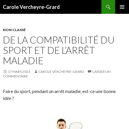
Recherche
Carole Vercheyre-Grard
ALLER
MENU
AU
PRINCI
CONTENU
NON CLASSÉ
DE LA COMPATIBILITÉ DU
SPORT ET DE L’ARRÊT
MALADIE
17 MARS 2023
CAROLE VERCHEYRE-GRARD
LAISSER UN
COMMENTAIRE
Faire du sport, pendant un arrêt maladie, est-ce une bonne
idée ?