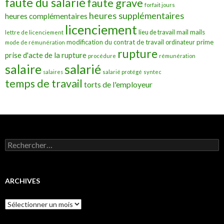
faute du salarié
faute grave
forfait jours
heures supplémentaires
heures complémentaires
licenciement
mail
mails
lieu de travail
lettre de licenciement
modification du contrat de travail
prime
ordinateur
mode de rémunération
rupture
prise d'acte de la rupture
procédure
rémunération
salarié
salaire
salaires
salarié protégé
syntec
temps de travail
torts de l'employeur
Rechercher :
ARCHIVES
Archives