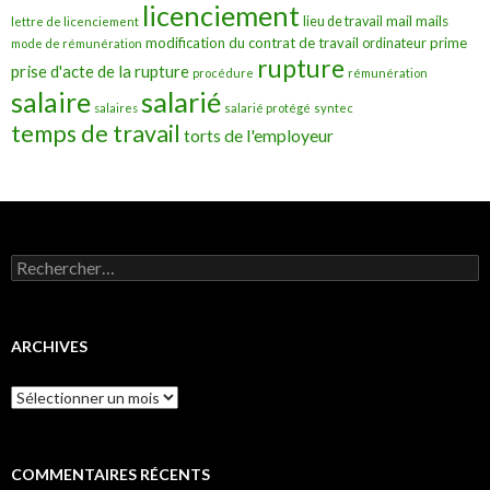
licenciement
mail
mails
lieu de travail
lettre de licenciement
modification du contrat de travail
prime
ordinateur
mode de rémunération
rupture
prise d'acte de la rupture
procédure
rémunération
salarié
salaire
salaires
salarié protégé
syntec
temps de travail
torts de l'employeur
Rechercher :
ARCHIVES
Archives
COMMENTAIRES RÉCENTS