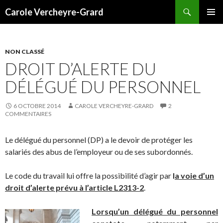
Recherche
Carole Vercheyre-Grard
ALLER
MENU
AU
PRINCI
CONTENU
NON CLASSÉ
DROIT D’ALERTE DU
DÉLÉGUÉ DU PERSONNEL
6 OCTOBRE 2014
CAROLE VERCHEYRE-GRARD
2
COMMENTAIRES
Le délégué du personnel (DP) a le devoir de protéger les
salariés des abus de l’employeur ou de ses subordonnés.
Le code du travail lui offre la possibilité d’agir par
l
a voie d’un
droit d’alerte prévu à l’article L2313-2
.
Lorsqu’un délégué du personnel