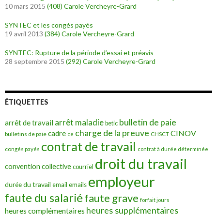
10 mars 2015
(408)
Carole Vercheyre-Grard
SYNTEC et les congés payés
19 avril 2013
(384)
Carole Vercheyre-Grard
SYNTEC: Rupture de la période d’essai et préavis
28 septembre 2015
(292)
Carole Vercheyre-Grard
ÉTIQUETTES
bulletin de paie
arrêt maladie
arrêt de travail
betic
charge de la preuve
CINOV
cadre
bulletins de paie
ce
CHSCT
contrat de travail
congés payés
contrat à durée déterminée
droit du travail
convention collective
courriel
employeur
durée du travail
emails
email
faute du salarié
faute grave
forfait jours
heures supplémentaires
heures complémentaires