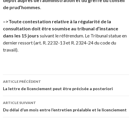
dépôt auprès de l’administration et du greffe du conseil
de prud’hommes
.
–>Toute contestation relative à la régularité de la
consultation doit être soumise au tribunal d’instance
dans les 15 jours
suivant le référendum. Le Tribunal statue en
dernier ressort (art. R. 2232-13 et R. 2324-24 du code du
travail).
Navigation
ARTICLE PRÉCÉDENT
des
La lettre de licenciement peut être précisée a posteriori
articles
ARTICLE SUIVANT
Du délai d’un mois entre l’entretien préalable et le licenciement