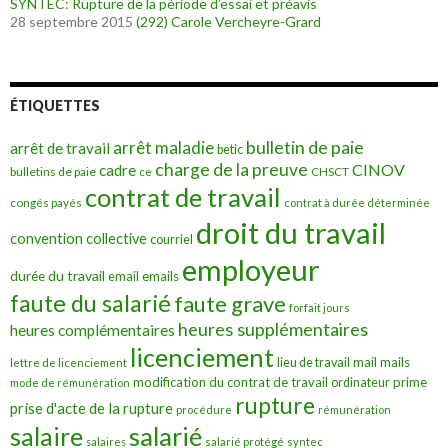
SYNTEC: Rupture de la période d’essai et préavis
28 septembre 2015
(292)
Carole Vercheyre-Grard
ÉTIQUETTES
bulletin de paie
arrêt maladie
arrêt de travail
betic
charge de la preuve
CINOV
cadre
bulletins de paie
ce
CHSCT
contrat de travail
congés payés
contrat à durée déterminée
droit du travail
convention collective
courriel
employeur
durée du travail
emails
email
faute du salarié
faute grave
forfait jours
heures supplémentaires
heures complémentaires
licenciement
mail
mails
lieu de travail
lettre de licenciement
modification du contrat de travail
prime
ordinateur
mode de rémunération
rupture
prise d'acte de la rupture
procédure
rémunération
salarié
salaire
salaires
salarié protégé
syntec