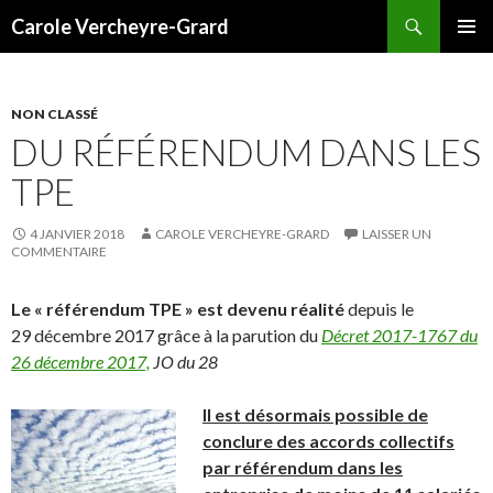
Recherche
Carole Vercheyre-Grard
ALLER
MENU
AU
PRINCI
CONTENU
NON CLASSÉ
DU RÉFÉRENDUM DANS LES
TPE
4 JANVIER 2018
CAROLE VERCHEYRE-GRARD
LAISSER UN
COMMENTAIRE
Le « référendum TPE » est devenu réalité
depuis le
29 décembre 2017 grâce à la parution du
Décret 2017-1767 du
26 décembre 2017,
JO du 28
Il est désormais possible de
conclure des accords collectifs
par référendum dans les