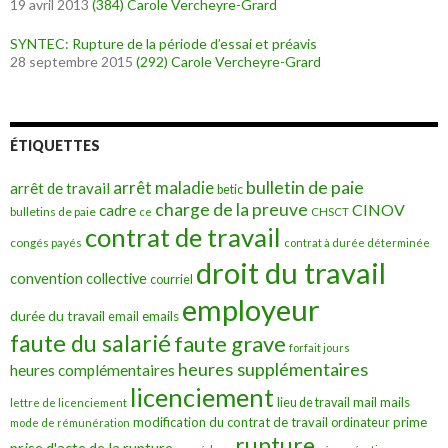
19 avril 2013
(384)
Carole Vercheyre-Grard
SYNTEC: Rupture de la période d’essai et préavis
28 septembre 2015
(292)
Carole Vercheyre-Grard
ÉTIQUETTES
bulletin de paie
arrêt maladie
arrêt de travail
betic
charge de la preuve
CINOV
cadre
bulletins de paie
ce
CHSCT
contrat de travail
congés payés
contrat à durée déterminée
droit du travail
convention collective
courriel
employeur
durée du travail
emails
email
faute du salarié
faute grave
forfait jours
heures supplémentaires
heures complémentaires
licenciement
mail
mails
lieu de travail
lettre de licenciement
modification du contrat de travail
prime
ordinateur
mode de rémunération
rupture