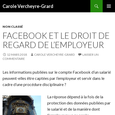
Recherche
Carole Vercheyre-Grard
ALLER
MENU
AU
PRINCI
CONTENU
NON CLASSÉ
FACEBOOK ET LE DROIT DE
REGARD DE L’EMPLOYEUR
12 MARS 2018
CAROLE VERCHEYRE-GRARD
LAISSER UN
COMMENTAIRE
Les informations publiées sur le compte Facebook d’un salarié
peuvent-elles être captées par l’employeur et servir dans le
cadre d’une procédure disciplinaire ?
La réponse dépend à la fois de la
protection des données publiées par
le salarié et de la manière dont