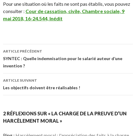
Pour une situation où les faits ne sont pas établis, vous pouvez
consulter :
Cour de cassation, civile, Chambre sociale, 9
mai 2018, 16-24.544, Inédit
Navigation
ARTICLE PRÉCÉDENT
des
SYNTEC : Quelle indemnisation pour le salarié auteur d’une
invention ?
articles
ARTICLE SUIVANT
Les objectifs doivent être réalisables !
2 RÉFLEXIONS SUR « LA CHARGE DE LA PREUVE D’UN
HARCÈLEMENT MORAL »
Ping :
Harcèlement moral : l'appréciation des faits à la charge