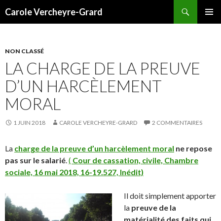
Recherche
Carole Vercheyre-Grard
ALLER
MENU
AU
PRINCI
CONTENU
NON CLASSÉ
LA CHARGE DE LA PREUVE
D’UN HARCÈLEMENT
MORAL
1 JUIN 2018
CAROLE VERCHEYRE-GRARD
2 COMMENTAIRES
La
charge de la preuve d’un harcèlement moral
ne repose
pas sur le salarié
.
(
Cour de cassation, civile, Chambre
sociale, 16 mai 2018, 16-19.527, Inédit)
Il doit simplement apporter
la
preuve de la
matérialité des faits qui