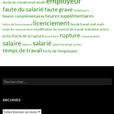
employeur
durée du travail
emails
email
faute du salarié
faute grave
forfait jours
heures supplémentaires
heures complémentaires
licenciement
mail
mails
lieu de travail
lettre de licenciement
modification du contrat de travail
prime
ordinateur
mode de rémunération
rupture
prise d'acte de la rupture
procédure
rémunération
salarié
salaire
salaires
salarié protégé
syntec
temps de travail
torts de l'employeur
Rechercher :
ARCHIVES
Archives