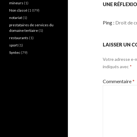
mineurs
(1)
UNE RÉFLEXIO
Non classé
(1 079)
notariat
(1)
Ping :
Droit de c
prestataires de services du
domaine tertiaire
(1)
restaurants
(1)
LAISSER UN 
sport
(1)
Syntec
(79)
Votre adresse e-ma
indiqués avec
*
Commentaire
*