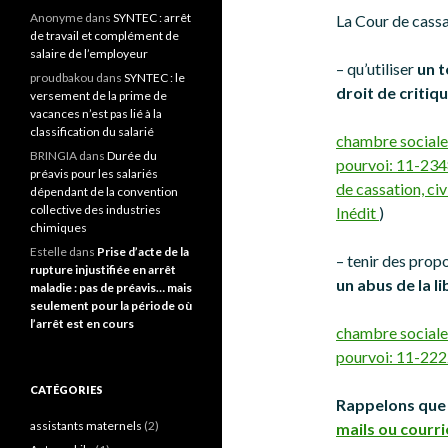
Anonyme
dans
SYNTEC : arrêt
La Cour de cassa
de travail et complément de
salaire de l’employeur
– qu’utiliser
un t
proudbakou
dans
SYNTEC : le
droit de critiq
versement de la prime de
vacances n’est pas lié à la
classification du salarié
chambre sociale
BRINGIA
dans
Durée du
pourvoi: 11-2348
préavis pour les salariés
de cassation, ci
dépendant de la convention
collective des industries
Inédit
)
chimiques
Estelle
dans
Prise d’acte de la
– tenir des prop
rupture injustifiée en arrêt
un abus de la l
maladie : pas de préavis… mais
seulement pour la période où
l’arrêt est en cours
chambre sociale
pourvoi: 11-2222
CATÉGORIES
Rappelons que 
assistants maternels
(2)
mails ou courri