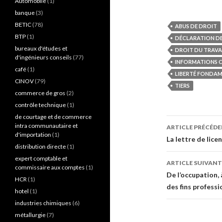
Automobile
(1)
banque
(3)
BETIC
(78)
ABUS DE DROIT
BTP
(1)
DÉCLARATION DE
bureaux d'études et
DROIT DU TRAVA
d'ingénieurs conseils
(77)
INFORMATIONS C
café
(1)
LIBERTÉ FONDA
CINOV
(79)
TIERS
commerce de gros
(2)
contrôle technique
(1)
de courtage et de commerce
Navigati
intra communautaire et
ARTICLE PRÉCÉD
d'importation
(1)
des
La lettre de lice
distribution directe
(1)
articles
expert comptable et
ARTICLE SUIVANT
commissaire aux comptes
(1)
De l’occupation, 
HCR
(1)
des fins professi
hotel
(1)
industries chimiques
(6)
métallurgie
(7)