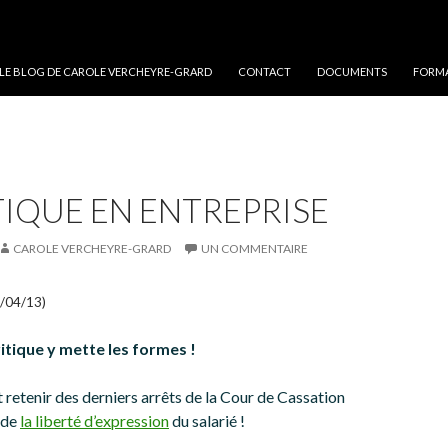
 LE BLOG DE CAROLE VERCHEYRE-GRARD
CONTACT
DOCUMENTS
FORMA
TIQUE EN ENTREPRISE
CAROLE VERCHEYRE-GRARD
UN COMMENTAIRE
9/04/13)
ritique y mette les formes !
ut retenir des derniers arrêts de la Cour de Cassation
 de
la liberté d’expression
du salarié !