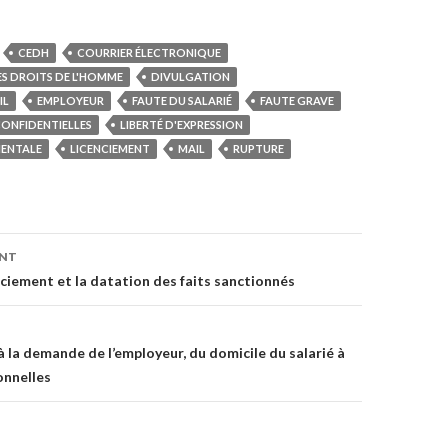
CEDH
COURRIER ÉLECTRONIQUE
S DROITS DE L'HOMME
DIVULGATION
IL
EMPLOYEUR
FAUTE DU SALARIÉ
FAUTE GRAVE
ONFIDENTIELLES
LIBERTÉ D'EXPRESSION
MENTALE
LICENCIEMENT
MAIL
RUPTURE
on
ENT
nciement et la datation des faits sanctionnés
à la demande de l’employeur, du domicile du salarié à
onnelles