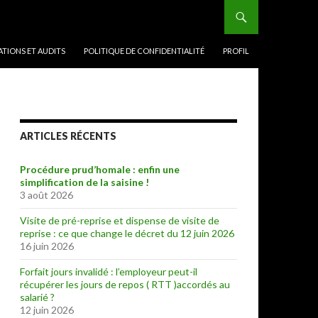
TIONS ET AUDITS
POLITIQUE DE CONFIDENTIALITÉ
PROFIL
ARTICLES RÉCENTS
Procédure prud’homale : enfin une
simplification de la saisine !
3 août 2026
Visite de pré-reprise et dispense de visite de
reprise : ce que change le décret du 12 juin 2026
16 juin 2026
Forfait jours invalidé : l’employeur peut-il
récupérer les jours de repos ( RTT )accordés au
salarié ?
12 juin 2026