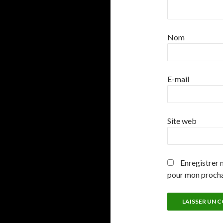
Nom
E-mail
Site web
Enregistrer 
pour mon proch