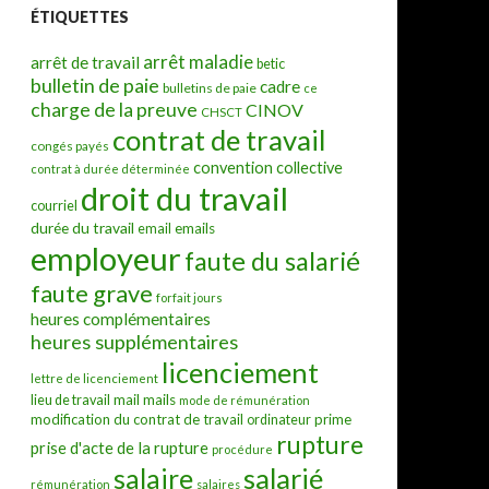
ÉTIQUETTES
arrêt maladie
arrêt de travail
betic
bulletin de paie
cadre
bulletins de paie
ce
charge de la preuve
CINOV
CHSCT
contrat de travail
congés payés
convention collective
contrat à durée déterminée
droit du travail
courriel
durée du travail
emails
email
employeur
faute du salarié
faute grave
forfait jours
heures complémentaires
heures supplémentaires
licenciement
lettre de licenciement
mail
mails
lieu de travail
mode de rémunération
modification du contrat de travail
prime
ordinateur
rupture
prise d'acte de la rupture
procédure
salarié
salaire
rémunération
salaires