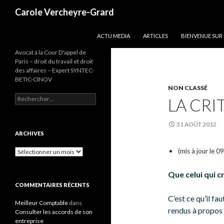
Recherche
Carole Vercheyre-Grard
ALLER AU CONTENU
ACTU MEDIA
ARTICLES
BIENVENUE SUR
Avocat à la Cour D'appel de
Paris – droit du travail et droit
des affaires – Expert SYNTEC-
BETIC-CINOV
NON CLASSÉ
Rechercher :
LA CRI
31 AOÛT 2012
ARCHIVES
Archives
(mis à jour le 0
Que celui qui c
COMMENTAIRES RÉCENTS
C’est ce qu’il fa
Meilleur Comptable
dans
rendus à propos
Consulter les accords de son
entreprise