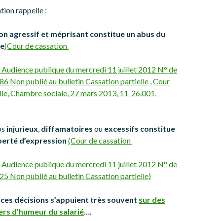
tion rappelle :
on agressif et méprisant constitue un abus du
ue
(Cour de cassation
 Audience publique du mercredi 11 juillet 2012 N° de
6 Non publié au bulletin Cassation partielle
,
Cour
vile, Chambre sociale, 27 mars 2013, 11-26.001,
os
injurieux
,
diffamatoires
ou
excessifs constitue
iberté d’expression
(Cour de cassation
 Audience publique du mercredi 11 juillet 2012 N° de
5 Non publié au bulletin Cassation partielle)
ces décisions s’appuient très souvent
sur des
ers d’humeur du salarié
….