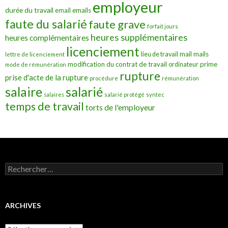
employeur
durée du travail
emails
email
faute du salarié
faute grave
forfait jours
heures supplémentaires
heures complémentaires
licenciement
mail
mails
lieu de travail
lettre de licenciement
modification du contrat de travail
prime
ordinateur
mode de rémunération
rupture
prise d'acte de la rupture
procédure
rémunération
salarié
salaire
salaires
salarié protégé
syntec
temps de travail
torts de l'employeur
Rechercher :
ARCHIVES
Archives