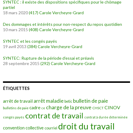
SYNTEC : il existe des dispositions spécifiques pour le chômage
partiel
18 mars 2020
(417)
Carole Vercheyre-Grard
Des dommages et intérêts pour non-respect du repos quotidien
10 mars 2015
(408)
Carole Vercheyre-Grard
SYNTEC et les congés payés
19 avril 2013
(384)
Carole Vercheyre-Grard
SYNTEC: Rupture de la période d’essai et préavis
28 septembre 2015
(292)
Carole Vercheyre-Grard
ÉTIQUETTES
bulletin de paie
arrêt maladie
arrêt de travail
betic
charge de la preuve
CINOV
cadre
bulletins de paie
ce
CHSCT
contrat de travail
congés payés
contrat à durée déterminée
droit du travail
convention collective
courriel