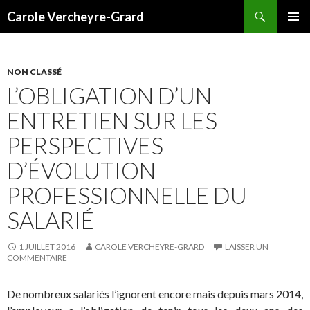
Recherche
Carole Vercheyre-Grard
ALLER
MENU
AU
PRINCI
CONTENU
NON CLASSÉ
L’OBLIGATION D’UN
ENTRETIEN SUR LES
PERSPECTIVES
D’ÉVOLUTION
PROFESSIONNELLE DU
SALARIÉ
1 JUILLET 2016
CAROLE VERCHEYRE-GRARD
LAISSER UN
COMMENTAIRE
De nombreux salariés l’ignorent encore mais depuis mars 2014,