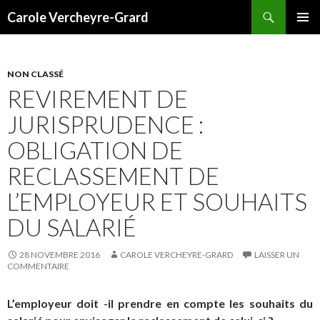
Recherche
Carole Vercheyre-Grard
ALLER
MENU
AU
PRINCI
CONTENU
NON CLASSÉ
REVIREMENT DE
JURISPRUDENCE :
OBLIGATION DE
RECLASSEMENT DE
L’EMPLOYEUR ET SOUHAITS
DU SALARIÉ
28 NOVEMBRE 2016
CAROLE VERCHEYRE-GRARD
LAISSER UN
COMMENTAIRE
L’employeur doit -il prendre en compte les souhaits du