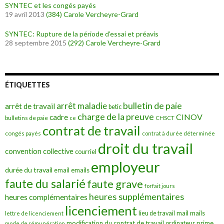
SYNTEC et les congés payés
19 avril 2013
(384)
Carole Vercheyre-Grard
SYNTEC: Rupture de la période d’essai et préavis
28 septembre 2015
(292)
Carole Vercheyre-Grard
ÉTIQUETTES
bulletin de paie
arrêt maladie
arrêt de travail
betic
charge de la preuve
CINOV
cadre
bulletins de paie
ce
CHSCT
contrat de travail
congés payés
contrat à durée déterminée
droit du travail
convention collective
courriel
employeur
durée du travail
emails
email
faute du salarié
faute grave
forfait jours
heures supplémentaires
heures complémentaires
licenciement
mail
mails
lieu de travail
lettre de licenciement
modification du contrat de travail
prime
ordinateur
mode de rémunération