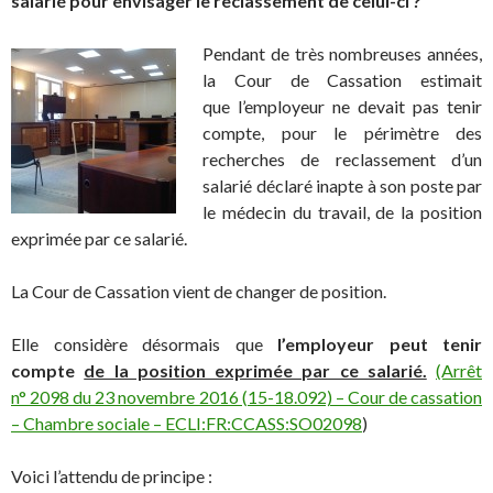
salarié pour envisager le reclassement de celui-ci ?
Pendant de très nombreuses années,
la Cour de Cassation estimait
que l’employeur ne devait pas tenir
compte, pour le périmètre des
recherches de reclassement d’un
salarié déclaré inapte à son poste par
le médecin du travail, de la position
exprimée par ce salarié.
La Cour de Cassation vient de changer de position.
Elle considère désormais que
l’employeur peut tenir
compte
de la position exprimée par ce salarié.
(Arrêt
n° 2098 du 23 novembre 2016 (15-18.092) – Cour de cassation
– Chambre sociale – ECLI:FR:CCASS:SO02098
)
Voici l’attendu de principe :