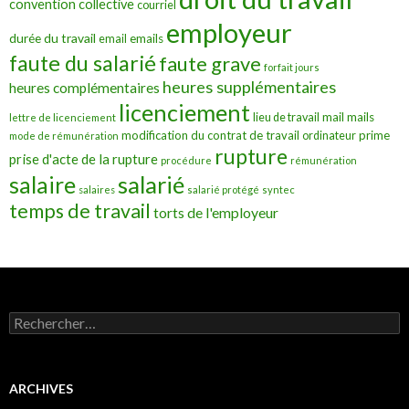
convention collective
courriel
employeur
durée du travail
emails
email
faute du salarié
faute grave
forfait jours
heures supplémentaires
heures complémentaires
licenciement
mail
mails
lieu de travail
lettre de licenciement
modification du contrat de travail
prime
ordinateur
mode de rémunération
rupture
prise d'acte de la rupture
procédure
rémunération
salarié
salaire
salaires
salarié protégé
syntec
temps de travail
torts de l'employeur
Rechercher :
ARCHIVES