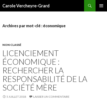
Recherche
Carole Vercheyre-Grard
ALLER
MENU
AU
PRINCI
CONTENU
Archives par mot-clé : économique
NON CLASSÉ
LICENCIEMENT
ÉCONOMIQUE :
RECHERCHER LA
RESPONSABILITÉ DE LA
SOCIÉTÉ MÈRE
5 JUILLET 2018
LAISSER UN COMMENTAIRE