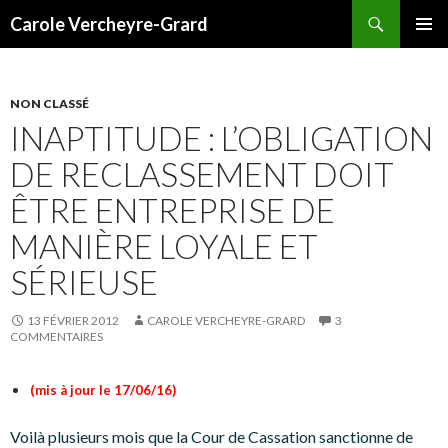
Recherche
Carole Vercheyre-Grard
ALLER
MENU
AU
PRINCI
CONTENU
NON CLASSÉ
INAPTITUDE : L’OBLIGATION
DE RECLASSEMENT DOIT
ÊTRE ENTREPRISE DE
MANIÈRE LOYALE ET
SÉRIEUSE
13 FÉVRIER 2012
CAROLE VERCHEYRE-GRARD
3
COMMENTAIRES
(mis à jour le 17/06/16)
Voilà plusieurs mois que la Cour de Cassation sanctionne de