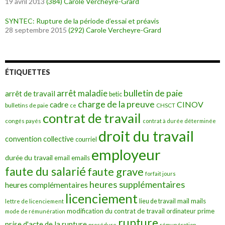
19 avril 2013
(384)
Carole Vercheyre-Grard
SYNTEC: Rupture de la période d’essai et préavis
28 septembre 2015
(292)
Carole Vercheyre-Grard
ÉTIQUETTES
bulletin de paie
arrêt maladie
arrêt de travail
betic
charge de la preuve
CINOV
cadre
bulletins de paie
ce
CHSCT
contrat de travail
congés payés
contrat à durée déterminée
droit du travail
convention collective
courriel
employeur
durée du travail
emails
email
faute du salarié
faute grave
forfait jours
heures supplémentaires
heures complémentaires
licenciement
mail
mails
lieu de travail
lettre de licenciement
modification du contrat de travail
prime
ordinateur
mode de rémunération
rupture
prise d'acte de la rupture
procédure
rémunération