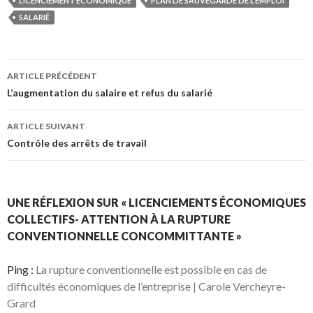
LICENCIEMENT ÉCONOMIQUE
PLAN DE SAUVEGARDE DE L'EMPLOI
SALARIÉ
Navigation
ARTICLE PRÉCÉDENT
des
L’augmentation du salaire et refus du salarié
articles
ARTICLE SUIVANT
Contrôle des arrêts de travail
UNE RÉFLEXION SUR « LICENCIEMENTS ÉCONOMIQUES
COLLECTIFS- ATTENTION À LA RUPTURE
CONVENTIONNELLE CONCOMMITTANTE »
Ping :
La rupture conventionnelle est possible en cas de
difficultés économiques de l’entreprise | Carole Vercheyre-
Grard