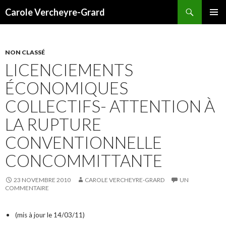
Recherche
Carole Vercheyre-Grard
ALLER
MENU
AU
PRINCI
CONTENU
NON CLASSÉ
LICENCIEMENTS
ÉCONOMIQUES
COLLECTIFS- ATTENTION À
LA RUPTURE
CONVENTIONNELLE
CONCOMMITTANTE
23 NOVEMBRE 2010
CAROLE VERCHEYRE-GRARD
UN
COMMENTAIRE
(mis à jour le 14/03/11)