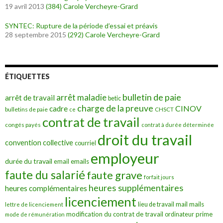
19 avril 2013
(384)
Carole Vercheyre-Grard
SYNTEC: Rupture de la période d’essai et préavis
28 septembre 2015
(292)
Carole Vercheyre-Grard
ÉTIQUETTES
bulletin de paie
arrêt maladie
arrêt de travail
betic
charge de la preuve
CINOV
cadre
bulletins de paie
ce
CHSCT
contrat de travail
congés payés
contrat à durée déterminée
droit du travail
convention collective
courriel
employeur
durée du travail
emails
email
faute du salarié
faute grave
forfait jours
heures supplémentaires
heures complémentaires
licenciement
mail
mails
lieu de travail
lettre de licenciement
modification du contrat de travail
prime
ordinateur
mode de rémunération