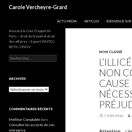
Recherche
Carole Vercheyre-Grard
ALLER AU CONTENU
ACTU MEDIA
ARTICLES
BIENVENUE SUR
Avocat à la Cour D'appel de
Paris – droit du travail et droit
des affaires – Expert SYNTEC-
BETIC-CINOV
NON CLASSÉ
Rechercher :
L’ILLIC
NON C
ARCHIVES
CAUSE
Archives
NÉCES
PRÉJU
COMMENTAIRES RÉCENTS
7 JUIN 2016
Meilleur Comptable
dans
Consulter les accords de son
entreprise
Attention ,
c’e