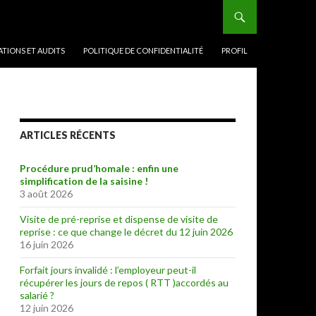
TIONS ET AUDITS
POLITIQUE DE CONFIDENTIALITÉ
PROFIL
ARTICLES RÉCENTS
Procédure prud’homale : enfin une
simplification de la saisine !
3 août 2026
Visite de pré-reprise et dispense de visite de
reprise : ce que change le décret du 12 juin 2026
16 juin 2026
Forfait jours invalidé : l’employeur peut-il
récupérer les jours de repos ( RTT )accordés au
salarié ?
12 juin 2026