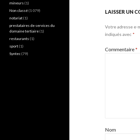
mineurs
(1)
Non classé
(1 079)
LAISSER UN 
notariat
(1)
prestataires de services du
Votre adresse e-ma
domaine tertiaire
(1)
indiqués avec
*
restaurants
(1)
sport
(1)
Commentaire
*
Syntec
(79)
Nom