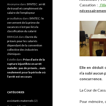
Anonyme
dans
SYNTEC : arrêt
Cassation :
l’il
de travail et complément de
nécessairement
salaire de l’employeur
proudbakou
dans
SYNTEC : le
versement de la prime de
vacances n’est pas lié à la
classification du salarié
BRINGIA
dans
Durée du
préavis pour les salariés
dépendant de la convention
collective des industries
chimiques
Estelle
dans
Prise d’acte de la
rupture injustifiée en arrêt
Elle en déduit 
maladie : pas de préavis… mais
seulement pour la période où
n’a subi aucun p
l’arrêt est en cours
concurrence.
La Cour de Cassa
CATÉGORIES
assistants maternels
(2)
Pour mémoire, d