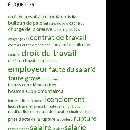
ÉTIQUETTES
arrêt maladie
arrêt de travail
betic
bulletin de paie
cadre
bulletins de paie
ce
charge de la preuve
CINOV
CHSCT
contrat de travail
congés payés
convention collective
contrat à durée déterminée
droit du travail
courriel
durée du travail
emails
email
employeur
faute du salarié
faute grave
forfait jours
heures complémentaires
heures supplémentaires
licenciement
lettre de licenciement
mail
mails
lieu de travail
mode de rémunération
modification du contrat de travail
prime
ordinateur
rupture
prise d'acte de la rupture
procédure
salarié
salaire
rémunération
salaires