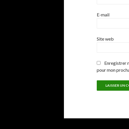
E-mail
Site web
Enregistrer 
pour mon proch