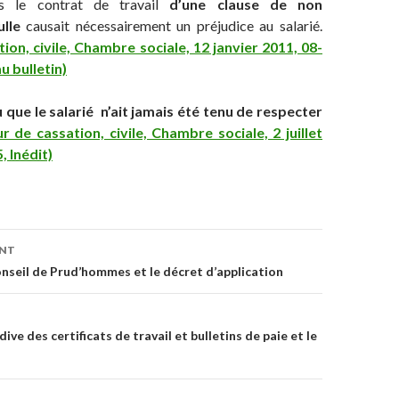
ns le contrat de travail
d’une clause de non
lle
causait nécessairement un préjudice au salarié.
ion, civile, Chambre sociale, 12 janvier 2011, 08-
u bulletin)
u que le salarié n’ait jamais été tenu de respecter
r de cassation, civile, Chambre sociale, 2 juillet
, Inédit)
on
ENT
nseil de Prud’hommes et le décret d’application
dive des certificats de travail et bulletins de paie et le