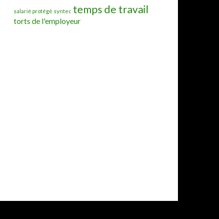
temps de travail
salarié protégé
syntec
torts de l'employeur