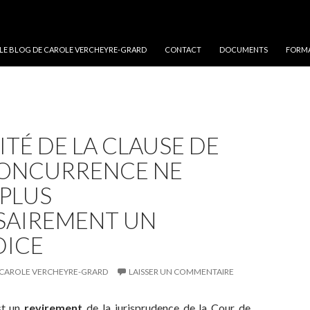
 LE BLOG DE CAROLE VERCHEYRE-GRARD
CONTACT
DOCUMENTS
FORMA
ÉITÉ DE LA CLAUSE DE
ONCURRENCE NE
 PLUS
SAIREMENT UN
DICE
CAROLE VERCHEYRE-GRARD
LAISSER UN COMMENTAIRE
st un
revirement
de la jurisprudence de la Cour de