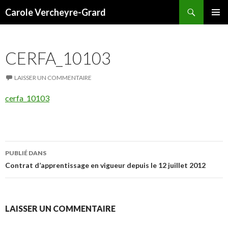
Recherche
Carole Vercheyre-Grard
ALLER
MENU
AU
PRINCI
CONTENU
CERFA_10103
LAISSER UN COMMENTAIRE
cerfa_10103
Navigation
PUBLIÉ DANS
des
Contrat d’apprentissage en vigueur depuis le 12 juillet 2012
articles
LAISSER UN COMMENTAIRE