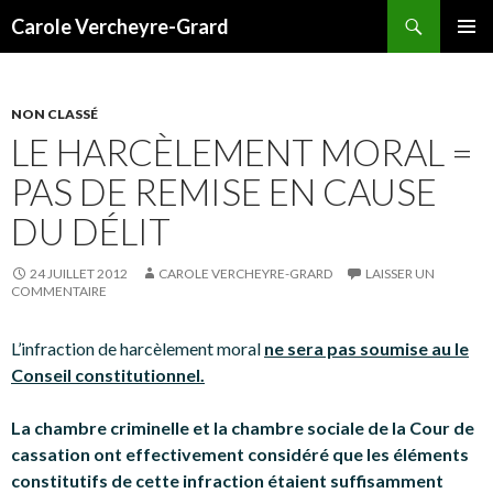
Recherche
Carole Vercheyre-Grard
ALLER
MENU
AU
PRINCI
CONTENU
NON CLASSÉ
LE HARCÈLEMENT MORAL =
PAS DE REMISE EN CAUSE
DU DÉLIT
24 JUILLET 2012
CAROLE VERCHEYRE-GRARD
LAISSER UN
COMMENTAIRE
L’infraction de harcèlement moral
ne sera pas soumise au le
Conseil constitutionnel.
La chambre criminelle et la chambre sociale de la Cour de
cassation ont effectivement considéré que les éléments
constitutifs de cette infraction étaient suffisamment