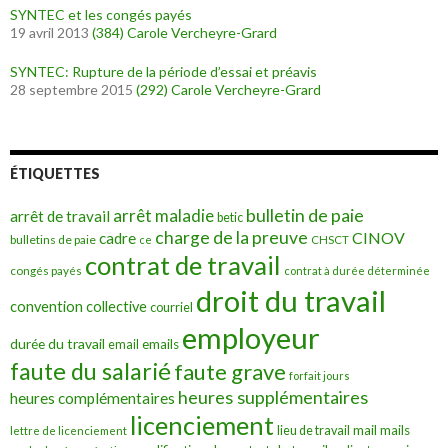
SYNTEC et les congés payés
19 avril 2013
(384)
Carole Vercheyre-Grard
SYNTEC: Rupture de la période d’essai et préavis
28 septembre 2015
(292)
Carole Vercheyre-Grard
ÉTIQUETTES
bulletin de paie
arrêt maladie
arrêt de travail
betic
charge de la preuve
CINOV
cadre
bulletins de paie
ce
CHSCT
contrat de travail
congés payés
contrat à durée déterminée
droit du travail
convention collective
courriel
employeur
durée du travail
emails
email
faute du salarié
faute grave
forfait jours
heures supplémentaires
heures complémentaires
licenciement
mail
mails
lieu de travail
lettre de licenciement