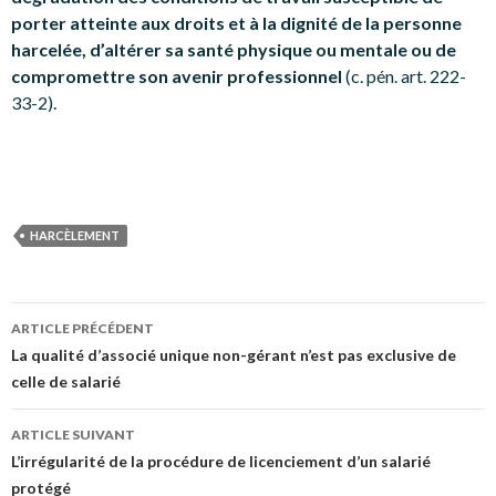
porter atteinte aux droits et à la dignité de la personne
harcelée, d’altérer sa santé physique ou mentale ou de
compromettre son avenir professionnel
(c. pén. art. 222-
33-2).
HARCÈLEMENT
Navigation
ARTICLE PRÉCÉDENT
des
La qualité d’associé unique non-gérant n’est pas exclusive de
celle de salarié
articles
ARTICLE SUIVANT
L’irrégularité de la procédure de licenciement d’un salarié
protégé