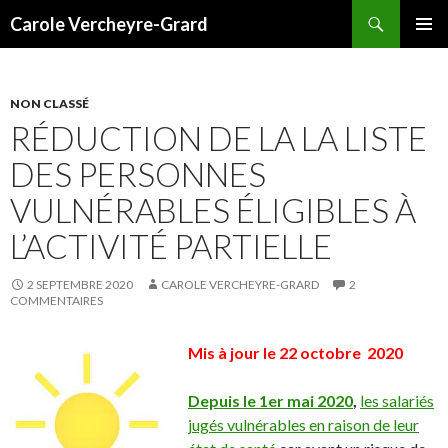
Recherche
Carole Vercheyre-Grard
ALLER
MENU
AU
PRINCI
CONTENU
NON CLASSÉ
RÉDUCTION DE LA LA LISTE
DES PERSONNES
VULNÉRABLES ÉLIGIBLES À
L’ACTIVITÉ PARTIELLE
2 SEPTEMBRE 2020
CAROLE VERCHEYRE-GRARD
2
COMMENTAIRES
Mis à jour le 22 octobre 2020
Depuis le 1er mai 2020
,
les salariés
jugés vulnérables en raison de leur