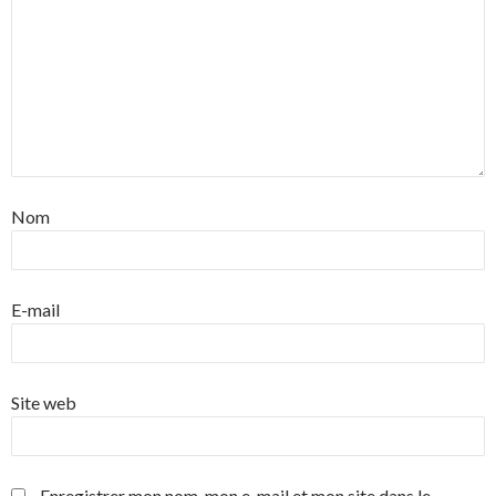
Nom
E-mail
Site web
Enregistrer mon nom, mon e-mail et mon site dans le