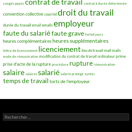
contrat de travail
congés payés
contrat à durée déterminée
droit du travail
convention collective
courriel
employeur
durée du travail
emails
email
faute du salarié
faute grave
forfait jours
heures supplémentaires
heures complémentaires
licenciement
mail
mails
lieu de travail
lettre de licenciement
modification du contrat de travail
prime
ordinateur
mode de rémunération
rupture
prise d'acte de la rupture
procédure
rémunération
salarié
salaire
salaires
salarié protégé
syntec
temps de travail
torts de l'employeur
Rechercher :