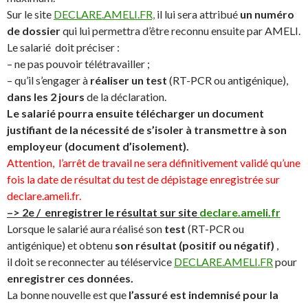
Sur le site
DECLARE.AMELI.FR,
il lui sera attribué
un numéro
de dossier
qui lui permettra d’être reconnu ensuite par AMELI.
Le salarié doit préciser :
– ne pas pouvoir télétravailler ;
– qu’il s’engager à
réaliser un test
(RT-PCR ou antigénique),
dans les 2 jours
de la déclaration.
Le salarié pourra ensuite télécharger un document
justifiant de la nécessité de s’isoler à transmettre à son
employeur (document d’isolement).
Attention, l’arrêt de travail ne sera définitivement validé qu’une
fois la date de résultat du test de dépistage enregistrée sur
declare.ameli.fr.
–> 2e / enregistrer le résultat sur site
declare.ameli.fr
Lorsque le salarié aura réalisé son
test
(RT-PCR ou
antigénique) et obtenu
son résultat (positif ou négatif)
,
il
doit se reconnecter au téléservice
DECLARE.AMELI.FR
pour
enregistrer ces données.
La bonne nouvelle est que
l’assuré est indemnisé pour la