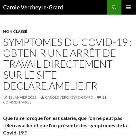
Recherche
Carole Vercheyre-Grard
ALLER
MENU
AU
PRINCI
CONTENU
NON CLASSÉ
SYMPTOMES DU COVID-19 :
OBTENIR UNE ARRÊT DE
TRAVAIL DIRECTEMENT
SUR LE SITE
DECLARE.AMELIE.FR
13 JANVIER 2021
CAROLE VERCHEYRE-GRARD
11
COMMENTAIRES
Que faire lorsque l’on est salarié, que l’on ne peut pas
télétravailler et que l’on présente des symptômes de la
Covid-19 ?