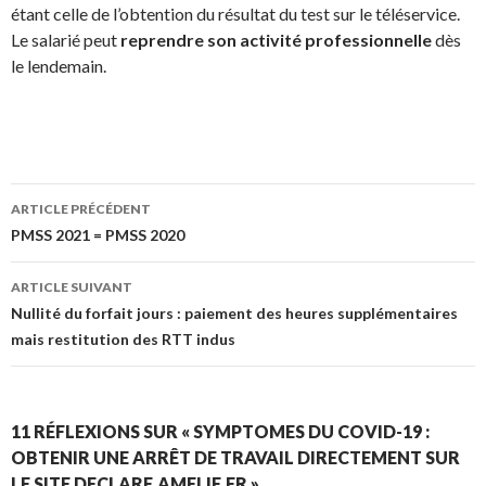
étant celle de l’obtention du résultat du test sur le téléservice.
Le salarié peut
reprendre son activité professionnelle
dès
le lendemain.
Navigation
ARTICLE PRÉCÉDENT
des
PMSS 2021 = PMSS 2020
articles
ARTICLE SUIVANT
Nullité du forfait jours : paiement des heures supplémentaires
mais restitution des RTT indus
11 RÉFLEXIONS SUR « SYMPTOMES DU COVID-19 :
OBTENIR UNE ARRÊT DE TRAVAIL DIRECTEMENT SUR
LE SITE DECLARE.AMELIE.FR »