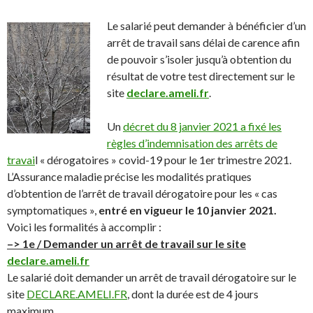
Le salarié peut demander à bénéficier d’un
arrêt de travail sans délai de carence afin
de pouvoir s’isoler jusqu’à obtention du
résultat de votre test directement sur le
site
declare.ameli.fr
.
Un
décret du 8 janvier 2021 a fixé les
règles d’indemnisation des arrêts de
travai
l « dérogatoires » covid-19 pour le 1er trimestre 2021.
L’Assurance maladie précise les modalités pratiques
d’obtention de l’arrêt de travail dérogatoire pour les « cas
symptomatiques »,
entré en vigueur le 10 janvier 2021.
Voici les formalités à accomplir :
–> 1e / Demander un arrêt de travail sur le site
declare.ameli.fr
Le salarié doit demander un arrêt de travail dérogatoire sur le
site
DECLARE.AMELI.FR
, dont la durée est de 4 jours
maximum.