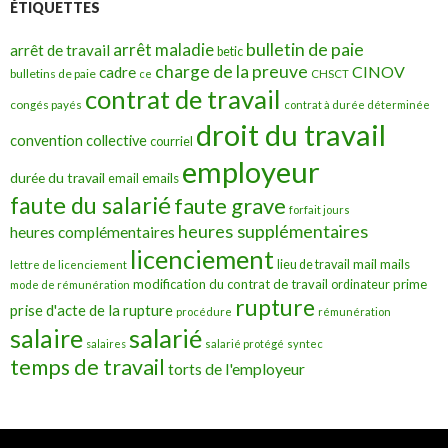
ÉTIQUETTES
bulletin de paie
arrêt maladie
arrêt de travail
betic
charge de la preuve
CINOV
cadre
bulletins de paie
ce
CHSCT
contrat de travail
congés payés
contrat à durée déterminée
droit du travail
convention collective
courriel
employeur
durée du travail
emails
email
faute du salarié
faute grave
forfait jours
heures supplémentaires
heures complémentaires
licenciement
mail
mails
lieu de travail
lettre de licenciement
modification du contrat de travail
prime
ordinateur
mode de rémunération
rupture
prise d'acte de la rupture
procédure
rémunération
salarié
salaire
salaires
salarié protégé
syntec
temps de travail
torts de l'employeur