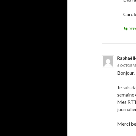
Caro
RÉP
Raphaëll
6 OCTOBRE 
Bonjour,
Je suis d
semaine e
Mes RTT d
journaliè
Merci b