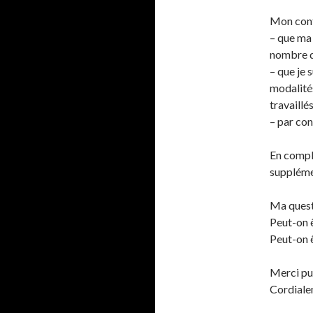
Mon contr
– que ma
nombre d
– que je 
modalités
travaillé
– par con
En complé
supplémen
Ma quest
Peut-on ê
Peut-on ê
Merci pur
Cordial