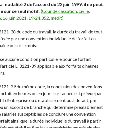
a modalité 2 de l’accord du 22 juin 1999, il ne peut
é sur ce seul motif.
(
Cour de cassation, civile,
 16 juin 2021, 19-24.352, Inédit)
. 3121-38 du code du travail, la durée du travail de tout
 fixée par une convention individuelle de forfait en
aine ou sur le mois.
ose aucune condition particulière pour ce forfait
l’article L. 3121-39 applicable aux forfaits d’heures
rs.
L. 3121-39 du même code, la conclusion de conventions
forfait en heures ou en jours sur l’année est prévue par
tif d’entreprise ou d’établissement ou à défaut, par
ou un accord de branche qui détermine préalablement
e salariés susceptibles de conclure une convention
rfait ainsi que la durée individuelle du travail à partir
rfait est établi et fixe les caractéristiques principales