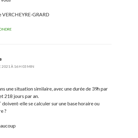
le VERCHEYRE-GRARD
ONDRE
e
2021 À 16 H 03 MIN
ans une situation similaire, avec une durée de 39h par
t 218 jours par an.
oivent-elle se calculer sur une base horaire ou
re ?
eaucoup