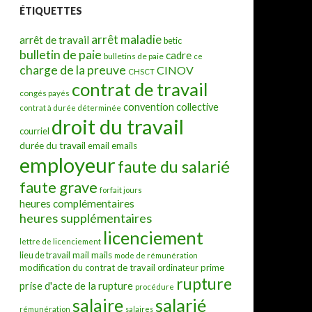
ÉTIQUETTES
arrêt maladie
arrêt de travail
betic
bulletin de paie
cadre
bulletins de paie
ce
charge de la preuve
CINOV
CHSCT
contrat de travail
congés payés
convention collective
contrat à durée déterminée
droit du travail
courriel
durée du travail
emails
email
employeur
faute du salarié
faute grave
forfait jours
heures complémentaires
heures supplémentaires
licenciement
lettre de licenciement
mail
mails
lieu de travail
mode de rémunération
modification du contrat de travail
prime
ordinateur
rupture
prise d'acte de la rupture
procédure
salarié
salaire
rémunération
salaires