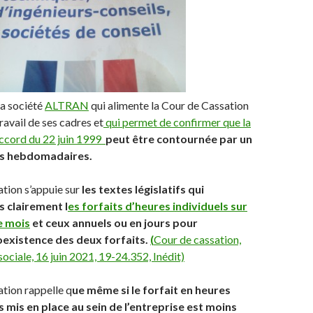
la société
ALTRAN
qui alimente la Cour de Cassation
ravail de ses cadres et
qui permet de confirmer que la
accord du 22 juin 1999
peut être contournée par un
es hebdomadaires.
tion s’appuie sur
les textes législatifs qui
s clairement l
es forfaits d’heures individuels sur
e mois
et ceux annuels ou en jours pour
oexistence des deux forfaits.
(
Cour de cassation,
sociale, 16 juin 2021, 19-24.352, Inédit)
tion rappelle q
ue même si le forfait en heures
mis en place au sein de l’entreprise est moins