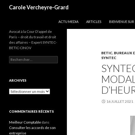
Recherche
Carole Vercheyre-Grard
ALLER AU CONTENU
ACTU MEDIA
ARTICLES
BIENVENUE SUR
Avocat à la Cour D'appel de
Paris – droit du travail et droit
des affaires – Expert SYNTEC-
BETIC-CINOV
BETIC
,
BUREAUX D
SYNTEC
Rechercher :
SYNTE
MODALI
ARCHIVES
D’HEU
Archives
16 JUILLET 2021
COMMENTAIRES RÉCENTS
Meilleur Comptable
dans
Consulter les accords de son
entreprise