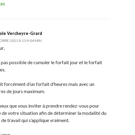
DRE
ole Vercheyre-Grard
OBRE 2021 À 11 H 04 MIN
ur,
st pas possible de cumuler le forfait jour et le forfait
es.
git forcément d’un forfait d’heures mais avec un
es de jours maximum.
peux que vous inviter à prendre rendez-vous pour
e de votre situation afin de déterminer la modalité du
de travail qui s’applique vraiment.
 vous