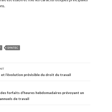
ns.
V
SYNTEC
on
ENT
 et l’évolution prévisible du droit du travail
 des forfaits d’heures hebdomadaires prévoyant un
annuels de travail