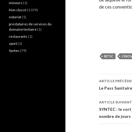
mineurs
(1)
de ces conventio
Non classé
(1 079)
notariat
(1)
prestataires de services du
domaine tertiaire
(1)
restaurants
(1)
sport
(1)
Syntec
(79)
BETIC
CINO
Navigati
ARTICLE PRÉCÉD
des
Le Pass Sanitaire
articles
ARTICLE SUIVANT
SYNTEC : le sort
nombre de jours 