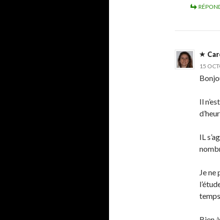
RÉPON
Car
15 OCT
Bonjo
Il n’e
d’heur
IL s’a
nombr
Je ne 
l’étud
temps 
Bien à