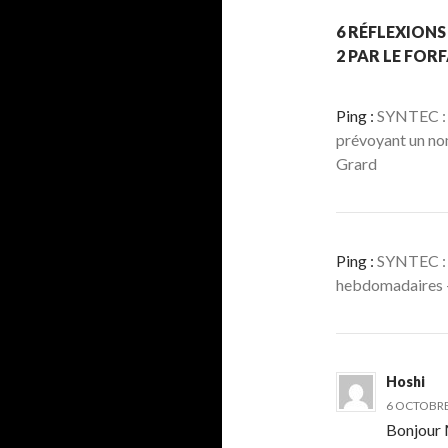
6 RÉFLEXIONS
2 PAR LE FOR
Ping :
SYNTEC : l
prévoyant un nom
Grard
Ping :
SYNTEC : l
hebdomadaires 
Hoshi
6 OCTOBRE 
Bonjour 