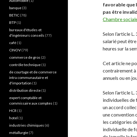
Automobile
(1)
favorable que l
banque
(3)
pas être invalid
BETIC
(78)
Chambre sociale,
BTP
(1)
bureaux d'études et
Selon l’article L
d'ingénieurs conseils
(77)
salarié peut être
café
(1)
heures sur la sem
CINOV
(79)
commerce de gros
(2)
Cet article ne p
contrôle technique
(1)
contrairement à 
de courtage et de commerce
annuels ou en jou
intra communautaire et
d'importation
(1)
distribution directe
(1)
Selon l’article 
expert comptable et
individuelles de 
commissaire aux comptes
(1)
un accord collec
HCR
(1)
une convention 
hotel
(1)
les catégories d
industries chimiques
(6)
individuelle de fo
métallurgie
(7)
de laquelle le fo