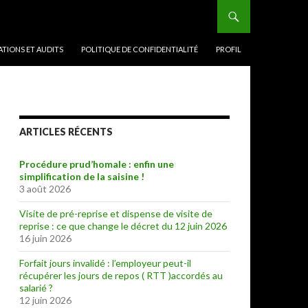
TIONS ET AUDITS
POLITIQUE DE CONFIDENTIALITÉ
PROFIL
ARTICLES RÉCENTS
Procédure prud’homale : enfin une
simplification de la saisine !
3 août 2026
Visite de pré-reprise et dispense de visite de
reprise : ce que change le décret du 12 juin 2026
16 juin 2026
Forfait jours invalidé : l’employeur peut-il
récupérer les jours de repos ( RTT )accordés au
salarié ?
12 juin 2026