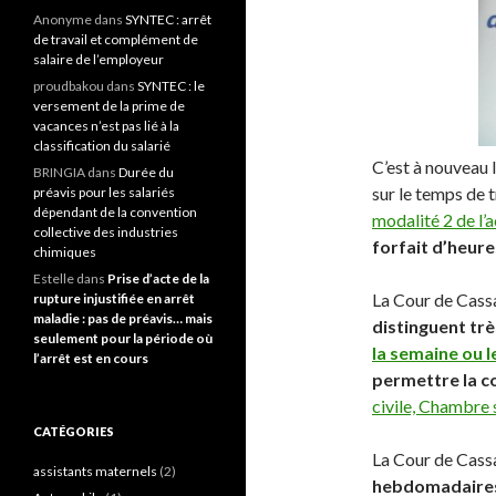
Anonyme
dans
SYNTEC : arrêt
de travail et complément de
salaire de l’employeur
proudbakou
dans
SYNTEC : le
versement de la prime de
vacances n’est pas lié à la
classification du salarié
C’est à nouveau 
BRINGIA
dans
Durée du
sur le temps de t
préavis pour les salariés
dépendant de la convention
modalité 2 de l’
collective des industries
forfait d’heur
chimiques
Estelle
dans
Prise d’acte de la
La Cour de Cassa
rupture injustifiée en arrêt
maladie : pas de préavis… mais
distinguent trè
seulement pour la période où
la semaine ou l
l’arrêt est en cours
permettre la c
civile, Chambre 
CATÉGORIES
La Cour de Cassa
assistants maternels
(2)
hebdomadaires 