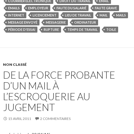
COURRIER ÉLECTRONIQUE
DROIT DU TRAVAIL
EMAIL
EMAILS
EMPLOYEUR
FAUTE DU SALARIÉ
FAUTE GRAVE
INTERNET
LICENCIEMENT
LIEU DE TRAVAIL
MAIL
MAILS
MESSAGE ENVOYÉ
MESSAGERIE
ORDINATEUR
PÉRIODE D'ESSAI
RUPTURE
TEMPS DE TRAVAIL
TOILE
NON CLASSÉ
DE LA FORCE PROBANTE
D’UN MAIL À
L’ESCROQUERIE AU
JUGEMENT
15 AVRIL 2011
2 COMMENTAIRES