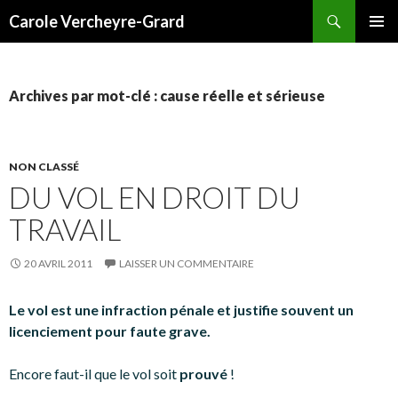
Recherche
Carole Vercheyre-Grard
ALLER
MENU
AU
PRINCI
CONTENU
Archives par mot-clé : cause réelle et sérieuse
NON CLASSÉ
DU VOL EN DROIT DU
TRAVAIL
20 AVRIL 2011
LAISSER UN COMMENTAIRE
Le vol est une infraction pénale et justifie souvent un
licenciement pour faute grave.
Encore faut-il que le vol soit
prouvé
!