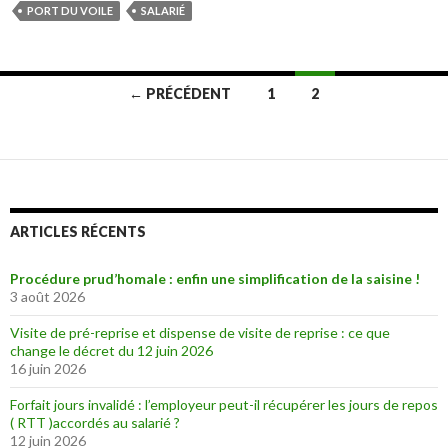
PORT DU VOILE
SALARIÉ
Navigation
← PRÉCÉDENT
1
2
des
articles
ARTICLES RÉCENTS
Procédure prud’homale : enfin une simplification de la saisine !
3 août 2026
Visite de pré-reprise et dispense de visite de reprise : ce que
change le décret du 12 juin 2026
16 juin 2026
Forfait jours invalidé : l’employeur peut-il récupérer les jours de repos
( RTT )accordés au salarié ?
12 juin 2026