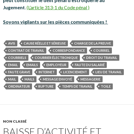
peut constituer le délit pénal d’escroquerie au
Jugement
.
(L’article 313-1 du Code pénal )
Soyons vigilants sur les pièces communiquées !
AVIS
CAUSE RÉELLE ET SÉRIEUSE
CHARGE DE LA PREUVE
CONTRAT DE TRAVAIL
CORRESPONDANCE
COURRIEL
COURRIELS
COURRIER ÉLECTRONIQUE
DROIT DU TRAVAIL
EMAIL
EMAILS
EMPLOYEUR
FAUTE DU SALARIÉ
FAUTE GRAVE
INTERNET
LICENCIEMENT
LIEU DE TRAVAIL
MAIL
MAILS
MESSAGE ENVOYÉ
MESSAGERIE
ORDINATEUR
RUPTURE
TEMPS DE TRAVAIL
TOILE
NON CLASSÉ
BAISSE D’ACTIVITÉ ET