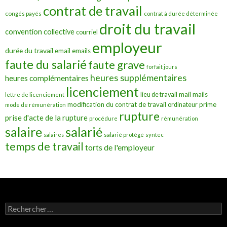
contrat de travail
congés payés
contrat à durée déterminée
droit du travail
convention collective
courriel
employeur
durée du travail
emails
email
faute du salarié
faute grave
forfait jours
heures supplémentaires
heures complémentaires
licenciement
mail
mails
lieu de travail
lettre de licenciement
modification du contrat de travail
prime
ordinateur
mode de rémunération
rupture
prise d'acte de la rupture
procédure
rémunération
salarié
salaire
salaires
salarié protégé
syntec
temps de travail
torts de l'employeur
Rechercher :