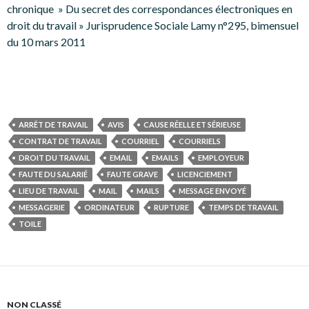
chronique » Du secret des correspondances électroniques en
droit du travail » Jurisprudence Sociale Lamy n°295, bimensuel
du 10 mars 2011
ARRÊT DE TRAVAIL
AVIS
CAUSE RÉELLE ET SÉRIEUSE
CONTRAT DE TRAVAIL
COURRIEL
COURRIELS
DROIT DU TRAVAIL
EMAIL
EMAILS
EMPLOYEUR
FAUTE DU SALARIÉ
FAUTE GRAVE
LICENCIEMENT
LIEU DE TRAVAIL
MAIL
MAILS
MESSAGE ENVOYÉ
MESSAGERIE
ORDINATEUR
RUPTURE
TEMPS DE TRAVAIL
TOILE
NON CLASSÉ