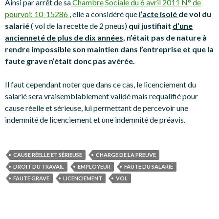
Ainsi par arrêt de sa
Chambre Sociale du 6 avril 2011 N° de
pourvoi: 10-15286
, elle a considéré que
l’acte isolé
de vol du
salarié
( vol de la recette de 2 pneus)
qui justifiait
d’une
ancienneté de plus de dix années,
n’était pas de nature à
rendre impossible son maintien dans l’entreprise et que la
faute grave n’était donc pas avérée.
Il faut cependant noter que dans ce cas, le licenciement du
salarié sera vraisemblablement validé mais requalifié pour
cause réelle et sérieuse, lui permettant de percevoir une
indemnité de licenciement et une indemnité de préavis.
CAUSE RÉELLE ET SÉRIEUSE
CHARGE DE LA PREUVE
DROIT DU TRAVAIL
EMPLOYEUR
FAUTE DU SALARIÉ
FAUTE GRAVE
LICENCIEMENT
VOL