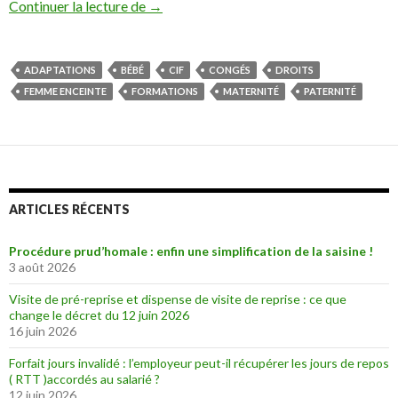
Retour de congé parental : le droit à une 
Continuer la lecture de
→
ADAPTATIONS
BÉBÉ
CIF
CONGÉS
DROITS
FEMME ENCEINTE
FORMATIONS
MATERNITÉ
PATERNITÉ
ARTICLES RÉCENTS
Procédure prud’homale : enfin une simplification de la saisine !
3 août 2026
Visite de pré-reprise et dispense de visite de reprise : ce que
change le décret du 12 juin 2026
16 juin 2026
Forfait jours invalidé : l’employeur peut-il récupérer les jours de repos
( RTT )accordés au salarié ?
12 juin 2026