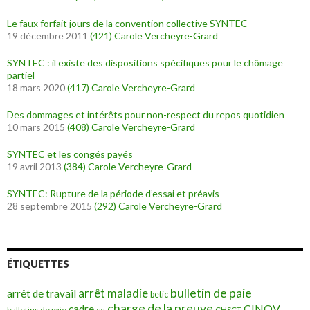
Le faux forfait jours de la convention collective SYNTEC
19 décembre 2011
(421)
Carole Vercheyre-Grard
SYNTEC : il existe des dispositions spécifiques pour le chômage
partiel
18 mars 2020
(417)
Carole Vercheyre-Grard
Des dommages et intérêts pour non-respect du repos quotidien
10 mars 2015
(408)
Carole Vercheyre-Grard
SYNTEC et les congés payés
19 avril 2013
(384)
Carole Vercheyre-Grard
SYNTEC: Rupture de la période d’essai et préavis
28 septembre 2015
(292)
Carole Vercheyre-Grard
ÉTIQUETTES
bulletin de paie
arrêt maladie
arrêt de travail
betic
charge de la preuve
CINOV
cadre
bulletins de paie
ce
CHSCT