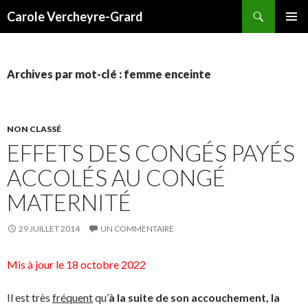
Recherche
Carole Vercheyre-Grard
ALLER
MENU
AU
PRINCI
CONTENU
Archives par mot-clé : femme enceinte
NON CLASSÉ
EFFETS DES CONGÉS PAYÉS
ACCOLÉS AU CONGÉ
MATERNITÉ
29 JUILLET 2014
UN COMMENTAIRE
Mis à jour le 18 octobre 2022
Il est très
fréquent
qu’
à la suite de son accouchement, la