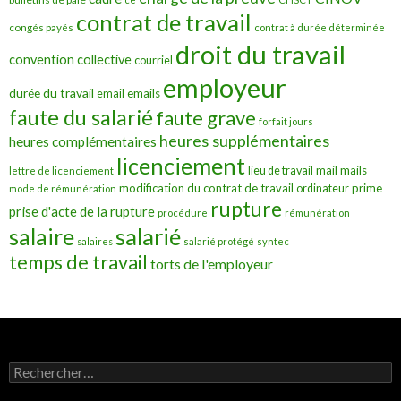
contrat de travail
congés payés
contrat à durée déterminée
droit du travail
convention collective
courriel
employeur
durée du travail
emails
email
faute du salarié
faute grave
forfait jours
heures supplémentaires
heures complémentaires
licenciement
mail
mails
lieu de travail
lettre de licenciement
modification du contrat de travail
prime
ordinateur
mode de rémunération
rupture
prise d'acte de la rupture
procédure
rémunération
salarié
salaire
salaires
salarié protégé
syntec
temps de travail
torts de l'employeur
Rechercher :