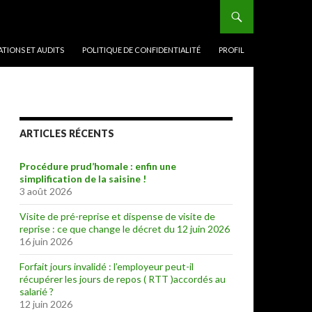
TIONS ET AUDITS
POLITIQUE DE CONFIDENTIALITÉ
PROFIL
ARTICLES RÉCENTS
Procédure prud’homale : enfin une
simplification de la saisine !
3 août 2026
Visite de pré-reprise et dispense de visite de
reprise : ce que change le décret du 12 juin 2026
16 juin 2026
Forfait jours invalidé : l’employeur peut-il
récupérer les jours de repos ( RTT )accordés au
salarié ?
12 juin 2026