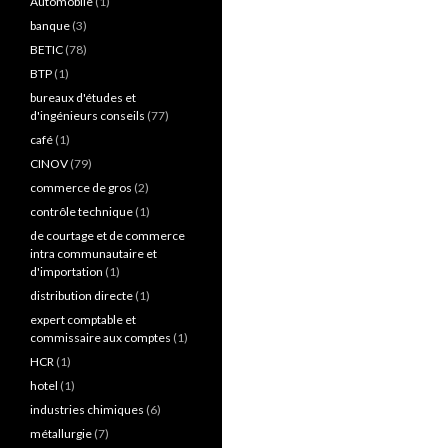
Automobile
(1)
banque
(3)
BETIC
(78)
BTP
(1)
bureaux d'études et
d'ingénieurs conseils
(77)
café
(1)
CINOV
(79)
commerce de gros
(2)
contrôle technique
(1)
de courtage et de commerce
intra communautaire et
d'importation
(1)
distribution directe
(1)
expert comptable et
commissaire aux comptes
(1)
HCR
(1)
hotel
(1)
industries chimiques
(6)
métallurgie
(7)