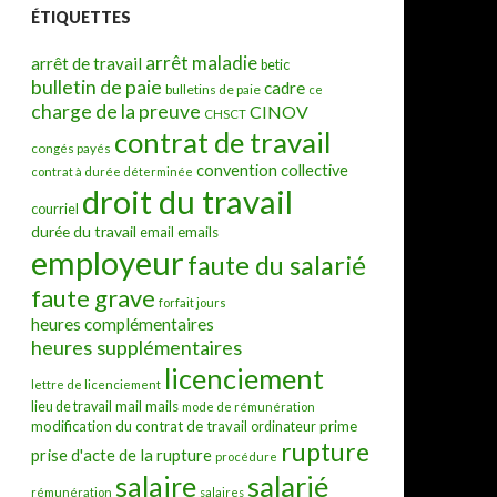
ÉTIQUETTES
arrêt maladie
arrêt de travail
betic
bulletin de paie
cadre
bulletins de paie
ce
charge de la preuve
CINOV
CHSCT
contrat de travail
congés payés
convention collective
contrat à durée déterminée
droit du travail
courriel
durée du travail
emails
email
employeur
faute du salarié
faute grave
forfait jours
heures complémentaires
heures supplémentaires
licenciement
lettre de licenciement
mail
mails
lieu de travail
mode de rémunération
modification du contrat de travail
prime
ordinateur
rupture
prise d'acte de la rupture
procédure
salarié
salaire
rémunération
salaires