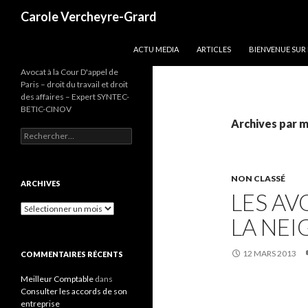
Recherche
Carole Vercheyre-Grard
ALLER AU CONTENU
ACTU MEDIA
ARTICLES
BIENVENUE SUR
Avocat à la Cour D'appel de
Paris – droit du travail et droit
des affaires – Expert SYNTEC-
BETIC-CINOV
Archives par mo
Rechercher :
NON CLASSÉ
ARCHIVES
LES AV
Archives
LA NEI
12 MARS 2013
COMMENTAIRES RÉCENTS
Meilleur Comptable
dans
Consulter les accords de son
entreprise