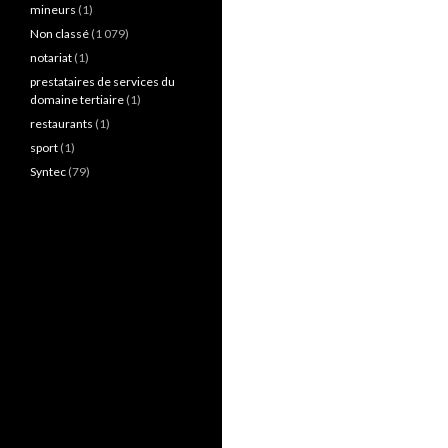
mineurs
(1)
Non classé
(1 079)
notariat
(1)
prestataires de services du
domaine tertiaire
(1)
restaurants
(1)
sport
(1)
Syntec
(79)