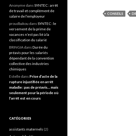
Anonyme
dans
SYNTEC : arrêt
de travail et complément de
CONSEILS
DR
salaire de l’employeur
proudbakou
dans
SYNTEC : le
versement de la prime de
vacances n’est pas lié à la
classification du salarié
BRINGIA
dans
Durée du
préavis pour les salariés
dépendant de la convention
collective des industries
chimiques
Estelle
dans
Prise d’acte de la
rupture injustifiée en arrêt
maladie : pas de préavis… mais
seulement pour la période où
l’arrêt est en cours
CATÉGORIES
assistants maternels
(2)