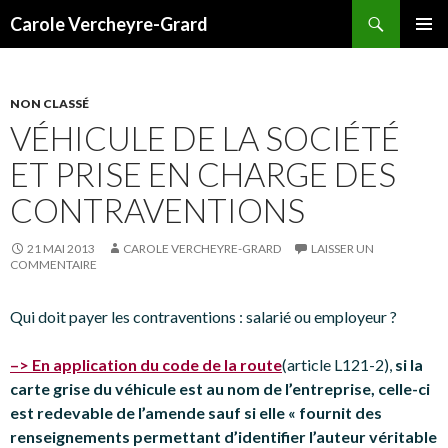
Recherche
Carole Vercheyre-Grard
ALLER
MENU
AU
PRINCI
CONTENU
NON CLASSÉ
VÉHICULE DE LA SOCIÉTÉ
ET PRISE EN CHARGE DES
CONTRAVENTIONS
21 MAI 2013
CAROLE VERCHEYRE-GRARD
LAISSER UN
COMMENTAIRE
Qui doit payer les contraventions : salarié ou employeur ?
–> En application du code de la route
(article L121-2),
si la
carte grise du véhicule est au nom de l’entreprise, celle-ci
est redevable de l’amende sauf si elle « fournit des
renseignements permettant d’identifier l’auteur véritable