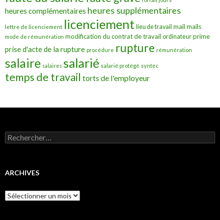
heures supplémentaires
heures complémentaires
licenciement
mail
mails
lieu de travail
lettre de licenciement
modification du contrat de travail
prime
ordinateur
mode de rémunération
rupture
prise d'acte de la rupture
procédure
rémunération
salarié
salaire
salaires
salarié protégé
syntec
temps de travail
torts de l'employeur
Rechercher :
ARCHIVES
Archives