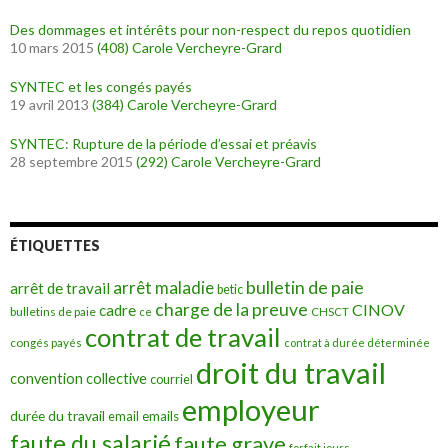
Des dommages et intérêts pour non-respect du repos quotidien
10 mars 2015
(408)
Carole Vercheyre-Grard
SYNTEC et les congés payés
19 avril 2013
(384)
Carole Vercheyre-Grard
SYNTEC: Rupture de la période d’essai et préavis
28 septembre 2015
(292)
Carole Vercheyre-Grard
ÉTIQUETTES
bulletin de paie
arrêt maladie
arrêt de travail
betic
charge de la preuve
CINOV
cadre
bulletins de paie
ce
CHSCT
contrat de travail
congés payés
contrat à durée déterminée
droit du travail
convention collective
courriel
employeur
durée du travail
emails
email
faute du salarié
faute grave
forfait jours