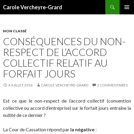
Recherche
Carole Vercheyre-Grard
ALLER
MENU
AU
PRINCI
CONTENU
NON CLASSÉ
CONSÉQUENCES DU NON-
RESPECT DE L’ACCORD
COLLECTIF RELATIF AU
FORFAIT JOURS
4 JUILLET 2016
CAROLE VERCHEYRE-GRARD
2 COMMENTAIRES
Est ce que le non-respect de l’accord collectif (convention
collective ou accord d’entreprise) sur le forfait jours entraîne la
nullité de ce dernier ?
La Cour de Cassation répond par
la négative
: