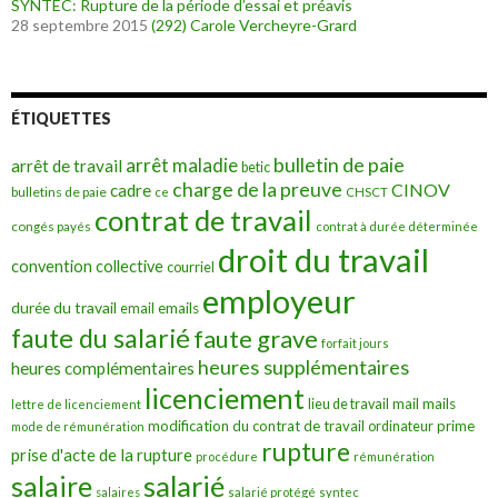
SYNTEC: Rupture de la période d’essai et préavis
28 septembre 2015
(292)
Carole Vercheyre-Grard
ÉTIQUETTES
bulletin de paie
arrêt maladie
arrêt de travail
betic
charge de la preuve
CINOV
cadre
bulletins de paie
ce
CHSCT
contrat de travail
congés payés
contrat à durée déterminée
droit du travail
convention collective
courriel
employeur
durée du travail
emails
email
faute du salarié
faute grave
forfait jours
heures supplémentaires
heures complémentaires
licenciement
mail
mails
lieu de travail
lettre de licenciement
modification du contrat de travail
prime
ordinateur
mode de rémunération
rupture
prise d'acte de la rupture
procédure
rémunération
salarié
salaire
salaires
salarié protégé
syntec