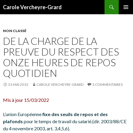
Recherche
Carole Vercheyre-Grard
ALLER
MENU
AU
PRINCI
CONTENU
NON CLASSÉ
DE LA CHARGE DE LA
PREUVE DU RESPECT DES
ONZE HEURES DE REPOS
QUOTIDIEN
31 MAI 2013
CAROLE VERCHEYRE-GRARD
3 COMMENTAIRES
Mis à jour 15/03/2022
L’union Européenne
fixe des seuils de repos et des
plafonds
pour le temps de travail du salarié.(dir. 2003/88/CE
du 4 novembre 2003, art. 3,4,5,6).