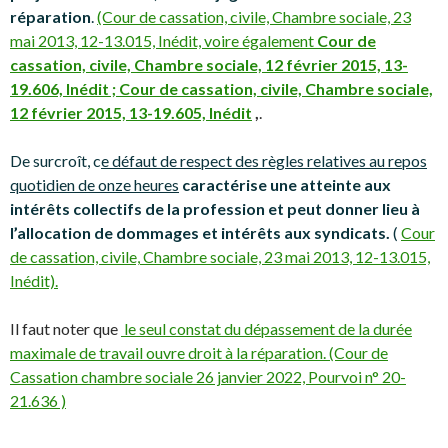
réparation
.
(Cour de cassation, civile, Chambre sociale, 23
mai 2013, 12-13.015, Inédit, voire également
Cour de
cassation, civile, Chambre sociale, 12 février 2015, 13-
19.606, Inédit ;
Cour de cassation, civile, Chambre sociale,
12 février 2015, 13-19.605, Inédit
,
.
De surcroît, c
e défaut de respect des règles relatives au repos
quotidien de onze heures
caractérise une atteinte aux
intérêts collectifs de la profession et peut donner lieu à
l’allocation de dommages et intérêts aux syndicats.
(
Cour
de cassation, civile,
Chambre sociale, 23 mai 2013, 12-13.015,
Inédit).
Il faut noter que
le seul constat du dépassement de la durée
maximale de travail ouvre droit à la réparation.
(Cour de
Cassation chambre sociale 26 janvier 2022, Pourvoi n° 20-
21.636 )