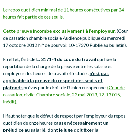
Le repos quotidien minimal de 11 heures consécutives par 24
heures fait partie de ces seuils.
Cette preuve incombe exclusivement à l’employeur.
(Cour
de cassation chambre sociale Audience publique du mercredi
17 octobre 2012 N° de pourvoi: 10-17370 Publié au bulletin).
En effet, l’article
L. 3171-4 du code du travail
qui fixe la
répartition de la charge de la preuve entre les salarié et
employeur des heures de travail effectuées
n’est pas
applicable à la preuve du respect des seuils et
plafonds
prévus par le droit de l’Union européenne.
(Cour de
cassation, civile, Chambre sociale, 23 mai 2013, 12-13.015,
Inédit)
.
Il faut noter que
le défaut de respect par l’employeur du repos
quotidien de onze heures
c
ause nécessairement un
préjudice au salarié, dont le juge doit fixer la