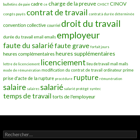
charge de la preuve
CINOV
cadre
bulletins de paie
ce
CHSCT
contrat de travail
congés payés
contrat à durée déterminée
droit du travail
convention collective
courriel
employeur
durée du travail
emails
email
faute du salarié
faute grave
forfait jours
heures supplémentaires
heures complémentaires
licenciement
mail
mails
lieu de travail
lettre de licenciement
modification du contrat de travail
prime
ordinateur
mode de rémunération
rupture
prise d'acte de la rupture
procédure
rémunération
salarié
salaire
salaires
salarié protégé
syntec
temps de travail
torts de l'employeur
Rechercher :