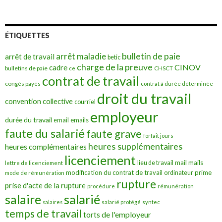
ÉTIQUETTES
bulletin de paie
arrêt maladie
arrêt de travail
betic
charge de la preuve
CINOV
cadre
bulletins de paie
ce
CHSCT
contrat de travail
congés payés
contrat à durée déterminée
droit du travail
convention collective
courriel
employeur
durée du travail
emails
email
faute du salarié
faute grave
forfait jours
heures supplémentaires
heures complémentaires
licenciement
mail
mails
lieu de travail
lettre de licenciement
modification du contrat de travail
prime
ordinateur
mode de rémunération
rupture
prise d'acte de la rupture
procédure
rémunération
salarié
salaire
salaires
salarié protégé
syntec
temps de travail
torts de l'employeur