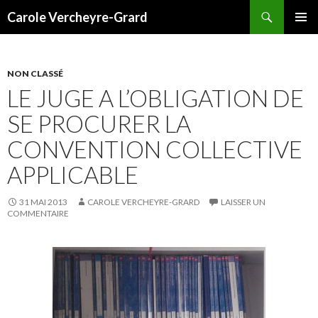
Recherche
Carole Vercheyre-Grard
ALLER
MENU
AU
PRINCI
CONTENU
NON CLASSÉ
LE JUGE A L’OBLIGATION DE
SE PROCURER LA
CONVENTION COLLECTIVE
APPLICABLE
31 MAI 2013
CAROLE VERCHEYRE-GRARD
LAISSER UN
COMMENTAIRE