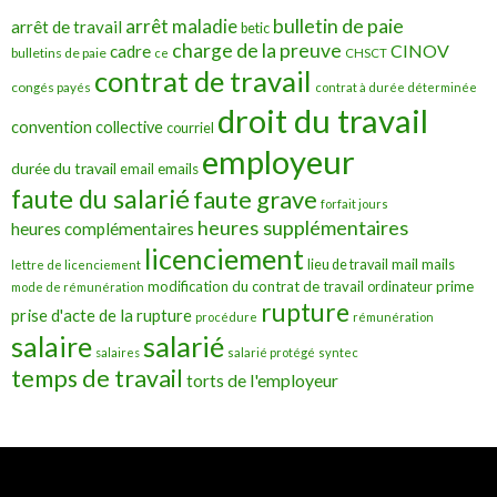
bulletin de paie
arrêt maladie
arrêt de travail
betic
charge de la preuve
CINOV
cadre
bulletins de paie
ce
CHSCT
contrat de travail
congés payés
contrat à durée déterminée
droit du travail
convention collective
courriel
employeur
durée du travail
emails
email
faute du salarié
faute grave
forfait jours
heures supplémentaires
heures complémentaires
licenciement
mail
mails
lieu de travail
lettre de licenciement
modification du contrat de travail
prime
ordinateur
mode de rémunération
rupture
prise d'acte de la rupture
procédure
rémunération
salarié
salaire
salaires
salarié protégé
syntec
temps de travail
torts de l'employeur