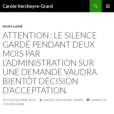
Recherche
Carole Vercheyre-Grard
ALLER
MENU
AU
PRINCI
CONTENU
NON CLASSÉ
ATTENTION : LE SILENCE
GARDÉ PENDANT DEUX
MOIS PAR
L’ADMINISTRATION SUR
UNE DEMANDE VAUDRA
BIENTÔT DÉCISION
D’ACCEPTATION.
22 NOVEMBRE 2013
CAROLE VERCHEYRE-GRARD
LAISSER UN
COMMENTAIRE