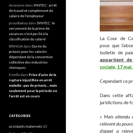
Anonyme
dans
SYNTEC : arrêt
de travail et complément de
salaire de l’employeur
proudbakou
dans
SYNTEC : le
versement de la prime de
vacances n’est pas lié à la
La Cour de Cas
classification du salarié
pose que l’abse
BRINGIA
dans
Durée du
préavis pour les salariés
bulletin de pai
dépendant de la convention
appartient de
collective des industries
sociale, 17 mai
chimiques
Estelle
dans
Prise d’acte de la
rupture injustifiée en arrêt
Cependant ce pré
maladie : pas de préavis… mais
seulement pour la période où
Dans cette affa
l’arrêt est en cours
juridictions de f
CATÉGORIES
« Mais attendu qu
relèvent du pouvo
assistants maternels
(2)
d’appel a relev