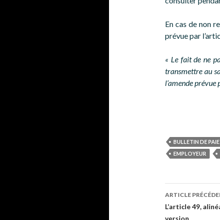
consulter pendan
En cas de non re
prévue par l’art
« Le fait de ne p
transmettre au sa
l’amende prévue p
BULLETIN DE PAIE
EMPLOYEUR
Navigati
ARTICLE PRÉCÉD
des
L’article 49, ali
version