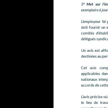
3°
Met sur l’in
exemplaire à jour
L’employeur lié 
doit fournir un 
comités d’établ
délégués syndica
Un avis est aff
destinées au per
Cet avis comp
applicables dan
nationaux interp
accords de cette
L’avis précise où
le lieu de trav