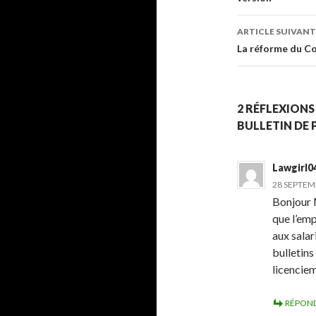
articles
ARTICLE SUIVANT
La réforme du Co
2 RÉFLEXIONS
BULLETIN DE P
Lawgirl0
28 SEPTEMB
Bonjour M
que l’emp
aux salar
bulletins
licenciem
RÉPON