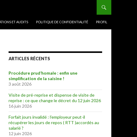
TIONS ET AUDITS
POLITIQUE DE CONFIDENTIALITÉ
PROFIL
ARTICLES RÉCENTS
Procédure prud’homale : enfin une
simplification de la saisine !
3 août 2026
Visite de pré-reprise et dispense de visite de
reprise : ce que change le décret du 12 juin 2026
16 juin 2026
Forfait jours invalidé : l’employeur peut-il
récupérer les jours de repos ( RTT )accordés au
salarié ?
12 juin 2026