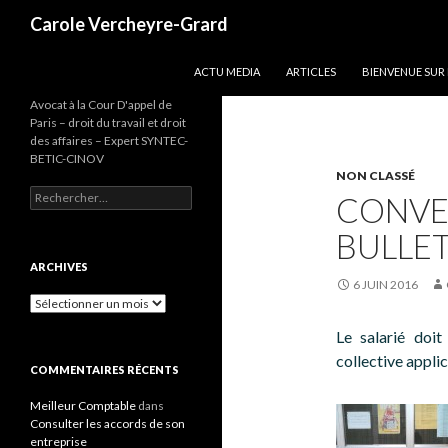
Recherche
Carole Vercheyre-Grard
ALLER AU CONTENU
ACTU MEDIA
ARTICLES
BIENVENUE SUR
Avocat à la Cour D'appel de
Paris – droit du travail et droit
des affaires – Expert SYNTEC-
BETIC-CINOV
NON CLASSÉ
Rechercher :
CONVE
BULLET
ARCHIVES
6 JUIN 2016
Archives
Le salarié doi
collective applic
COMMENTAIRES RÉCENTS
Meilleur Comptable
dans
Consulter les accords de son
entreprise