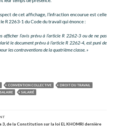
t leur temps de présence.
spect de cet affichage, l’infraction encourue est celle
icle R 2263-1 du Code du travail qui énonce :
as afficher l’avis prévu à l’article R 2262-3 ou de ne pas
larié le document prévu à l’article R 2262-4, est puni de
our les contraventions de la quatrième classe. »
CONVENTION COLLECTIVE
DROIT DU TRAVAIL
SALAIRE
SALARIÉ
on
ENT
néa 3, de la Constitution sur la loi EL KHOMRI dernière