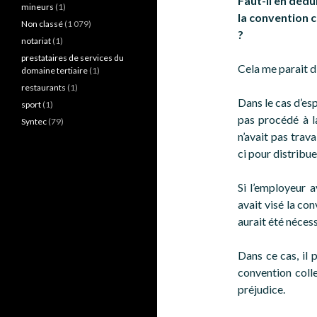
Faut-il en dédu
mineurs
(1)
la convention c
Non classé
(1 079)
?
notariat
(1)
prestataires de services du
Cela me parait d
domaine tertiaire
(1)
restaurants
(1)
Dans le cas d’es
sport
(1)
pas procédé à la
Syntec
(79)
n’avait pas trava
ci pour distribue
Si l’employeur a
avait visé la con
aurait été néces
Dans ce cas, il p
convention colle
préjudice.