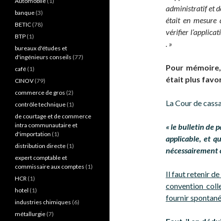
Automobile
(1)
administratif et d
banque
(3)
était en mesure d
BETIC
(78)
vérifier l’applica
BTP
(1)
. »
bureaux d'études et
d'ingénieurs conseils
(77)
Pour mémoire, 
café
(1)
était plus favo
CINOV
(79)
commerce de gros
(2)
La Cour de cass
contrôle technique
(1)
de courtage et de commerce
intra communautaire et
« le bulletin de 
d'importation
(1)
applicable, et q
distribution directe
(1)
nécessairement c
expert comptable et
commissaire aux comptes
(1)
Il faut retenir d
HCR
(1)
convention colle
hotel
(1)
fournir spontané
industries chimiques
(6)
métallurgie
(7)