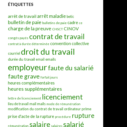
ÉTIQUETTES
arrêt maladie
arrêt de travail
betic
bulletin de paie
cadre
bulletins de paie
ce
charge de la preuve
CINOV
CHSCT
contrat de travail
congés payés
convention collective
contrat à durée déterminée
droit du travail
courriel
durée du travail
emails
email
employeur
faute du salarié
faute grave
forfait jours
heures complémentaires
heures supplémentaires
licenciement
lettre de licenciement
mail
mails
lieu de travail
mode de rémunération
modification du contrat de travail
prime
ordinateur
rupture
prise d'acte de la rupture
procédure
salarié
salaire
rémunération
salaires