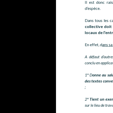
Il est donc rai
d’espèce.
Dans tous les ca
collective doit
locaux de l’ent
En effet, d
ans sa
A défaut d’autr
conclu en applicat
1° D
onne au sal
des textes conv
;
2°
Tient un exem
sur le lieu de trav