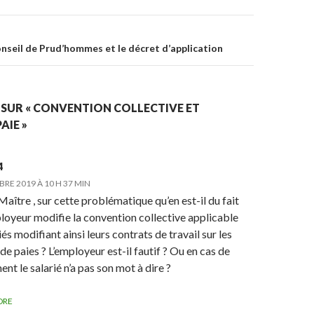
nseil de Prud’hommes et le décret d’application
 SUR « CONVENTION COLLECTIVE ET
AIE »
4
RE 2019 À 10 H 37 MIN
aître , sur cette problématique qu’en est-il du fait
loyeur modifie la convention collective applicable
iés modifiant ainsi leurs contrats de travail sur les
 de paies ? L’employeur est-il fautif ? Ou en cas de
ent le salarié n’a pas son mot à dire ?
DRE