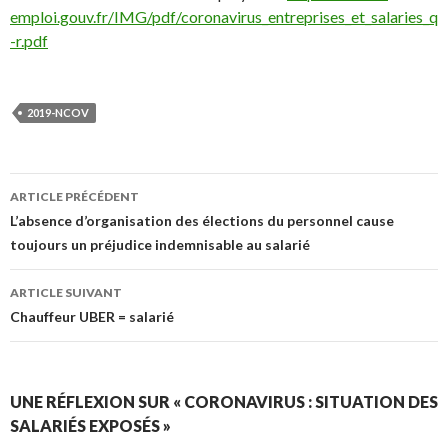
emploi.gouv.fr/IMG/pdf/coronavirus_entreprises_et_salaries_q
-r.pdf
2019-NCOV
Navigation
ARTICLE PRÉCÉDENT
des
L’absence d’organisation des élections du personnel cause
toujours un préjudice indemnisable au salarié
articles
ARTICLE SUIVANT
Chauffeur UBER = salarié
UNE RÉFLEXION SUR « CORONAVIRUS : SITUATION DES
SALARIÉS EXPOSÉS »