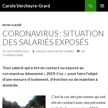
Recherche
Carole Vercheyre-Grard
ALLER
MENU
AU
PRINCI
CONTENU
NON CLASSÉ
CORONAVIRUS : SITUATION
DES SALARIÉS EXPOSÉS
28 FÉVRIER 2020
CAROLE VERCHEYRE-GRARD
UN
COMMENTAIRE
Tout salarié
qui a été en contact ou exposé au
coronavirus dénommé « 2019-Cov » peut faire l’objet
d’une mesure d’isolement, d’éviction ou de maintien à
domicile.
C’est le cas des personnes qui ont
été en contact avec une personne