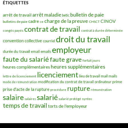
ÉTIQUETTES
bulletin de paie
arrêt maladie
arrêt de travail
betic
charge de la preuve
CINOV
cadre
bulletins de paie
ce
CHSCT
contrat de travail
congés payés
contrat à durée déterminée
droit du travail
convention collective
courriel
employeur
durée du travail
emails
email
faute du salarié
faute grave
forfait jours
heures supplémentaires
heures complémentaires
licenciement
mail
mails
lieu de travail
lettre de licenciement
modification du contrat de travail
prime
ordinateur
mode de rémunération
rupture
prise d'acte de la rupture
procédure
rémunération
salarié
salaire
salaires
salarié protégé
syntec
temps de travail
torts de l'employeur