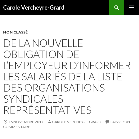
Recherche
Carole Vercheyre-Grard
ALLER
MENU
AU
PRINCI
CONTENU
NON CLASSÉ
DE LA NOUVELLE
OBLIGATION DE
L’EMPLOYEUR D’INFORMER
LES SALARIÉS DE LA LISTE
DES ORGANISATIONS
SYNDICALES
REPRÉSENTATIVES
16 NOVEMBRE 2017
CAROLE VERCHEYRE-GRARD
LAISSER UN
COMMENTAIRE