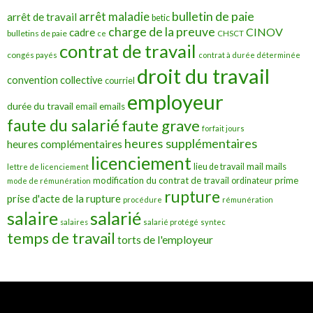
bulletin de paie
arrêt maladie
arrêt de travail
betic
charge de la preuve
CINOV
cadre
bulletins de paie
ce
CHSCT
contrat de travail
congés payés
contrat à durée déterminée
droit du travail
convention collective
courriel
employeur
durée du travail
emails
email
faute du salarié
faute grave
forfait jours
heures supplémentaires
heures complémentaires
licenciement
mail
mails
lieu de travail
lettre de licenciement
modification du contrat de travail
prime
ordinateur
mode de rémunération
rupture
prise d'acte de la rupture
procédure
rémunération
salarié
salaire
salaires
salarié protégé
syntec
temps de travail
torts de l'employeur