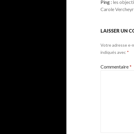
Ping :
les object
Carole Verchey
LAISSER UN 
Votre adresse e-ma
indiqués avec
*
Commentaire
*