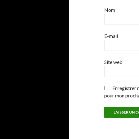
Nom
E-mail
Site web
Enregistrer 
pour mon proch