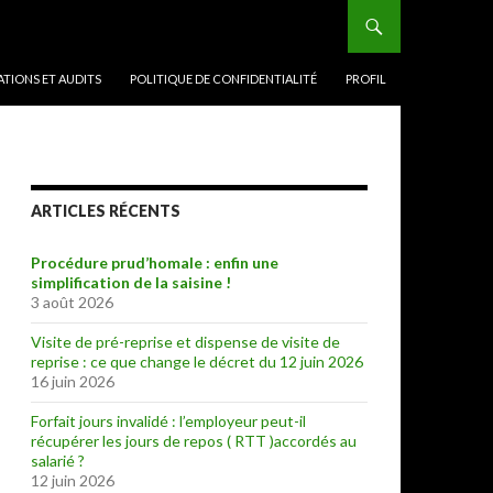
TIONS ET AUDITS
POLITIQUE DE CONFIDENTIALITÉ
PROFIL
ARTICLES RÉCENTS
Procédure prud’homale : enfin une
simplification de la saisine !
3 août 2026
Visite de pré-reprise et dispense de visite de
reprise : ce que change le décret du 12 juin 2026
16 juin 2026
Forfait jours invalidé : l’employeur peut-il
récupérer les jours de repos ( RTT )accordés au
salarié ?
12 juin 2026