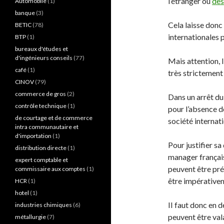
l’étranger ou
des
Automobile
(1)
banque
(3)
Cela laisse don
BETIC
(78)
internationales p
BTP
(1)
bureaux d'études et
d'ingénieurs conseils
(77)
Mais attention, l
café
(1)
très strictement
CINOV
(79)
commerce de gros
(2)
Dans un arrêt du
contrôle technique
(1)
pour l’absence d
de courtage et de commerce
société internati
intra communautaire et
d'importation
(1)
Pour justifier sa 
distribution directe
(1)
manager français
expert comptable et
peuvent être pré
commissaire aux comptes
(1)
être impérativem
HCR
(1)
hotel
(1)
II faut donc en 
industries chimiques
(6)
peuvent être vala
métallurgie
(7)