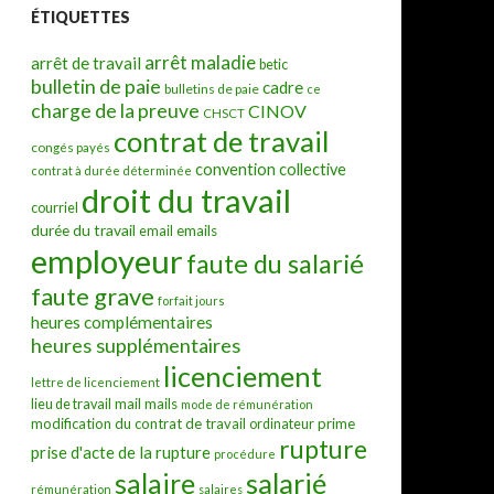
ÉTIQUETTES
arrêt maladie
arrêt de travail
betic
bulletin de paie
cadre
bulletins de paie
ce
charge de la preuve
CINOV
CHSCT
contrat de travail
congés payés
convention collective
contrat à durée déterminée
droit du travail
courriel
durée du travail
emails
email
employeur
faute du salarié
faute grave
forfait jours
heures complémentaires
heures supplémentaires
licenciement
lettre de licenciement
mail
mails
lieu de travail
mode de rémunération
modification du contrat de travail
prime
ordinateur
rupture
prise d'acte de la rupture
procédure
salarié
salaire
rémunération
salaires