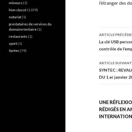
l’étranger des do
mineurs
(1)
Non classé
(1 079)
notariat
(1)
prestataires de services du
domaine tertiaire
(1)
Navigati
ARTICLE PRÉCÉD
restaurants
(1)
des
La clé USB perso
sport
(1)
contrôle de l’em
Syntec
(79)
articles
ARTICLE SUIVANT
SYNTEC : REVAL
DU 1 er janvier 
UNE RÉFLEXIO
RÉDIGÉS EN A
INTERNATION