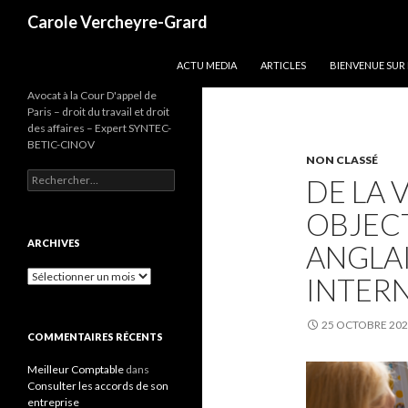
Recherche
Carole Vercheyre-Grard
ALLER AU CONTENU
ACTU MEDIA
ARTICLES
BIENVENUE SUR
Avocat à la Cour D'appel de
Paris – droit du travail et droit
des affaires – Expert SYNTEC-
BETIC-CINOV
NON CLASSÉ
Rechercher :
DE LA 
OBJECT
ARCHIVES
ANGLAI
Archives
INTER
25 OCTOBRE 20
COMMENTAIRES RÉCENTS
Meilleur Comptable
dans
Consulter les accords de son
entreprise