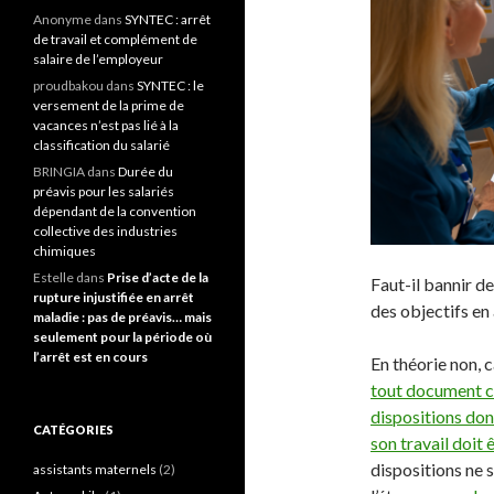
Anonyme
dans
SYNTEC : arrêt
de travail et complément de
salaire de l’employeur
proudbakou
dans
SYNTEC : le
versement de la prime de
vacances n’est pas lié à la
classification du salarié
BRINGIA
dans
Durée du
préavis pour les salariés
dépendant de la convention
collective des industries
chimiques
Estelle
dans
Prise d’acte de la
Faut-il bannir d
rupture injustifiée en arrêt
des objectifs en 
maladie : pas de préavis… mais
seulement pour la période où
l’arrêt est en cours
En théorie non, c
tout document co
dispositions don
CATÉGORIES
son travail doit 
dispositions ne 
assistants maternels
(2)