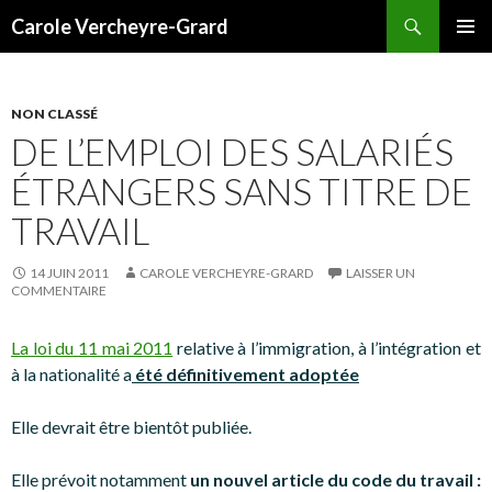
Recherche
Carole Vercheyre-Grard
ALLER
MENU
AU
PRINCI
CONTENU
NON CLASSÉ
DE L’EMPLOI DES SALARIÉS
ÉTRANGERS SANS TITRE DE
TRAVAIL
14 JUIN 2011
CAROLE VERCHEYRE-GRARD
LAISSER UN
COMMENTAIRE
La loi du 11 mai 2011
relative à l’immigration, à l’intégration et
à la nationalité a
été définitivement adoptée
Elle devrait être bientôt publiée.
Elle prévoit notamment
un nouvel article du code du travail :