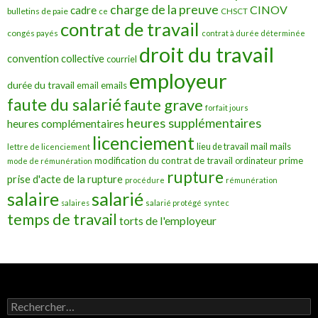
charge de la preuve
CINOV
cadre
bulletins de paie
ce
CHSCT
contrat de travail
congés payés
contrat à durée déterminée
droit du travail
convention collective
courriel
employeur
durée du travail
emails
email
faute du salarié
faute grave
forfait jours
heures supplémentaires
heures complémentaires
licenciement
mail
mails
lieu de travail
lettre de licenciement
modification du contrat de travail
prime
ordinateur
mode de rémunération
rupture
prise d'acte de la rupture
procédure
rémunération
salarié
salaire
salaires
salarié protégé
syntec
temps de travail
torts de l'employeur
Rechercher :