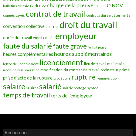
charge de la preuve
CINOV
cadre
bulletins de paie
ce
CHSCT
contrat de travail
congés payés
contrat à durée déterminée
droit du travail
convention collective
courriel
employeur
durée du travail
emails
email
faute du salarié
faute grave
forfait jours
heures supplémentaires
heures complémentaires
licenciement
mail
mails
lieu de travail
lettre de licenciement
modification du contrat de travail
prime
ordinateur
mode de rémunération
rupture
prise d'acte de la rupture
procédure
rémunération
salarié
salaire
salaires
salarié protégé
syntec
temps de travail
torts de l'employeur
Rechercher :