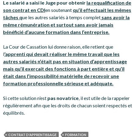
Le salarié a saisi le Juge pour obtenir
la requalification de
son contrat en CDI
en soutenant
qu’il effectuait les mêmes
tâches q
ue les autres salariés à temps complet
sans avoir la
même rémunération et surtout sans avoir jamais
bénéficié d’aucune formation dans l’entreprise.
La Cour de Cassation lui donne raison, elle retient que
l
‘apprenti qui devait réaliser le même travail que les
autres salariés n’était pas en situation d’apprentissage
mais qu’il exerçait des fonctions à part entière et qu’il
était dans l’impossibilité matérielle de recevoir une
formation professionnelle sérieuse et adéquate.
Si cette solution n’est
pas novatrice
, il est utile de la rappeler
régulièrement afin que les droits de chacun soient respectés et
équilibrés.
CONTRAT D'APPRENTISSAGE
FORMATION