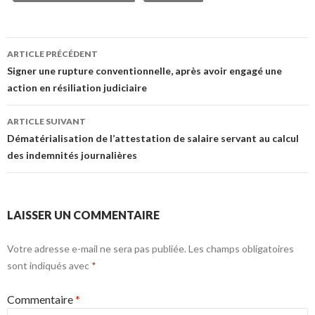
Navigation
ARTICLE PRÉCÉDENT
des
Signer une rupture conventionnelle, après avoir engagé une
action en résiliation judiciaire
articles
ARTICLE SUIVANT
Dématérialisation de l’attestation de salaire servant au calcul
des indemnités journalières
LAISSER UN COMMENTAIRE
Votre adresse e-mail ne sera pas publiée.
Les champs obligatoires
sont indiqués avec
*
Commentaire
*