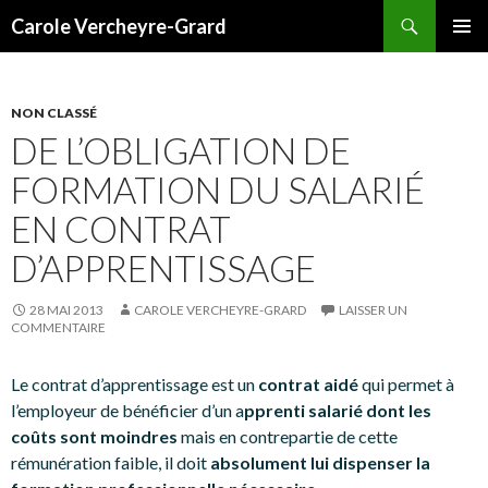
Recherche
Carole Vercheyre-Grard
ALLER
MENU
AU
PRINCI
CONTENU
NON CLASSÉ
DE L’OBLIGATION DE
FORMATION DU SALARIÉ
EN CONTRAT
D’APPRENTISSAGE
28 MAI 2013
CAROLE VERCHEYRE-GRARD
LAISSER UN
COMMENTAIRE
Le contrat d’apprentissage est un
contrat aidé
qui permet à
l’employeur de bénéficier d’un a
pprenti salarié dont les
coûts sont moindres
mais en contrepartie de cette
rémunération faible, il doit
absolument lui dispenser la