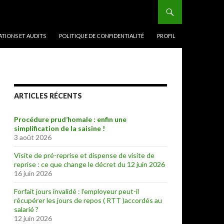
TIONS ET AUDITS
POLITIQUE DE CONFIDENTIALITÉ
PROFIL
ARTICLES RÉCENTS
Procédure prud’homale : enfin une
simplification de la saisine !
3 août 2026
Visite de pré-reprise et dispense de visite de
reprise : ce que change le décret du 12 juin 2026
16 juin 2026
Forfait jours invalidé : l’employeur peut-il
récupérer les jours de repos ( RTT )accordés au
salarié ?
12 juin 2026