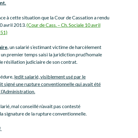
nt.
ace à cette situation que la Cour de Cassation a rendu
10 avril 2013.
(Cour de Cass. – Ch. Sociale 10 avril
651)
ire,
un salarié s’estimant victime de harcèlement
 un premier temps saisi la juridiction prud’homale
 résiliation judiciaire de son contrat.
cédure,
ledit salarié, visiblement usé par le
t signé une rupture conventionnelle qui avait été
l’Administration.
alarié, mal conseillé n’avait pas contesté
 signature de la rupture conventionnelle.
!