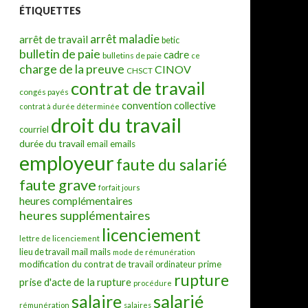
ÉTIQUETTES
arrêt maladie
arrêt de travail
betic
bulletin de paie
cadre
bulletins de paie
ce
charge de la preuve
CINOV
CHSCT
contrat de travail
congés payés
convention collective
contrat à durée déterminée
droit du travail
courriel
durée du travail
emails
email
employeur
faute du salarié
faute grave
forfait jours
heures complémentaires
heures supplémentaires
licenciement
lettre de licenciement
mail
mails
lieu de travail
mode de rémunération
modification du contrat de travail
prime
ordinateur
rupture
prise d'acte de la rupture
procédure
salarié
salaire
rémunération
salaires