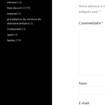
mineurs
(1)
Votre adresse e-ma
Non classé
(1 079)
indiqués avec
*
notariat
(1)
prestataires de services du
Commentaire
*
domaine tertiaire
(1)
restaurants
(1)
sport
(1)
Syntec
(79)
Nom
E-mail