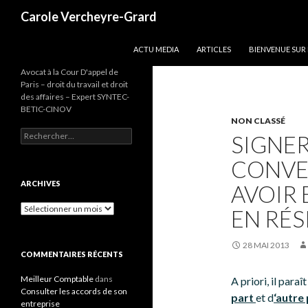
Recherche
Carole Vercheyre-Grard
ALLER AU CONTENU
ACTU MEDIA
ARTICLES
BIENVENUE SUR
Avocat à la Cour D'appel de
Paris – droit du travail et droit
des affaires – Expert SYNTEC-
BETIC-CINOV
NON CLASSÉ
Rechercher :
SIGNE
CONVE
ARCHIVES
AVOIR
Archives
EN RÉS
28 MAI 2013
COMMENTAIRES RÉCENTS
Meilleur Comptable
dans
A priori, il paraît
Consulter les accords de son
part
et d
‘autre
entreprise