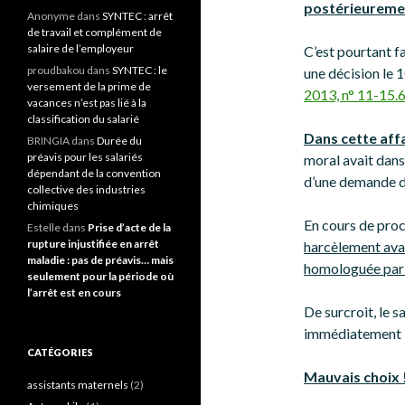
postérieureme
Anonyme
dans
SYNTEC : arrêt
de travail et complément de
salaire de l’employeur
C’est pourtant f
proudbakou
dans
SYNTEC : le
une décision le 
versement de la prime de
2013, n° 11-15.
vacances n’est pas lié à la
classification du salarié
Dans cette affa
BRINGIA
dans
Durée du
préavis pour les salariés
moral avait dans
dépendant de la convention
d’une demande de
collective des industries
chimiques
En cours de pro
Estelle
dans
Prise d’acte de la
rupture injustifiée en arrêt
harcèlement avai
maladie : pas de préavis… mais
homologuée par 
seulement pour la période où
l’arrêt est en cours
De surcroit, le s
immédiatement la
CATÉGORIES
Mauvais choix 
assistants maternels
(2)