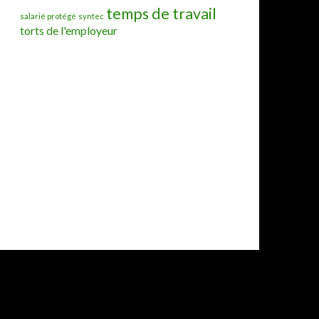
temps de travail
salarié protégé
syntec
torts de l'employeur