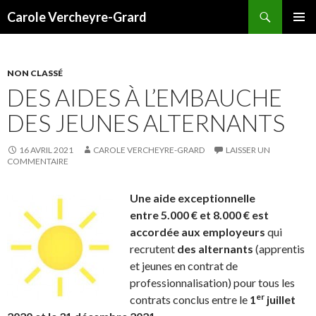
Recherche
Carole Vercheyre-Grard
ALLER
MENU
AU
PRINCI
CONTENU
NON CLASSÉ
DES AIDES À L’EMBAUCHE
DES JEUNES ALTERNANTS
16 AVRIL 2021
CAROLE VERCHEYRE-GRARD
LAISSER UN
COMMENTAIRE
Une aide exceptionnelle
entre
5.000 € et 8.000 €
est
accordée aux employeurs
qui
recrutent
des alternants
(apprentis
et jeunes en contrat de
professionnalisation) pour tous les
er
contrats conclus entre le
1
juillet