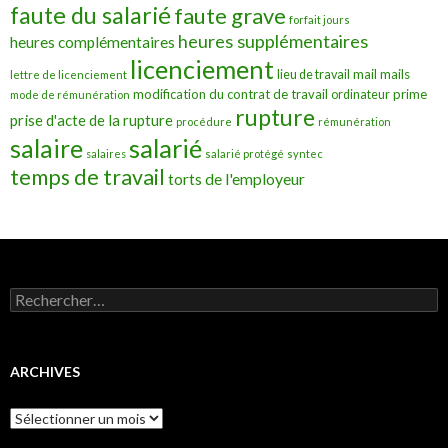
faute du salarié
faute grave
forfait jours
heures supplémentaires
heures complémentaires
licenciement
mail
mails
lieu de travail
lettre de licenciement
modification du contrat de travail
prime
ordinateur
mode de rémunération
rupture
prise d'acte de la rupture
procédure
rémunération
salarié
salaire
salaires
salarié protégé
syntec
temps de travail
torts de l'employeur
Rechercher :
ARCHIVES
Archives