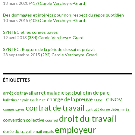
18 mars 2020
(417)
Carole Vercheyre-Grard
Des dommages et intérêts pour non-respect du repos quotidien
10 mars 2015
(408)
Carole Vercheyre-Grard
SYNTEC et les congés payés
19 avril 2013
(384)
Carole Vercheyre-Grard
SYNTEC: Rupture de la période d’essai et préavis
28 septembre 2015
(292)
Carole Vercheyre-Grard
ÉTIQUETTES
bulletin de paie
arrêt maladie
arrêt de travail
betic
charge de la preuve
CINOV
cadre
bulletins de paie
ce
CHSCT
contrat de travail
congés payés
contrat à durée déterminée
droit du travail
convention collective
courriel
employeur
durée du travail
emails
email