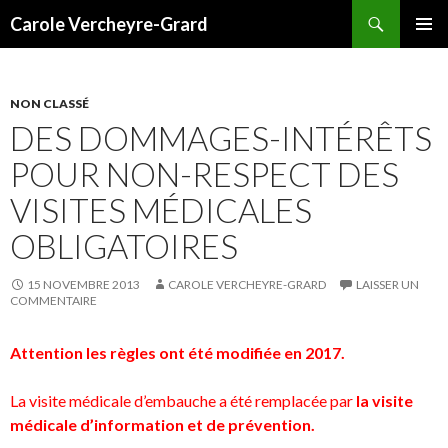
Recherche
Carole Vercheyre-Grard
ALLER
MENU
AU
PRINCI
CONTENU
NON CLASSÉ
DES DOMMAGES-INTÉRÊTS
POUR NON-RESPECT DES
VISITES MÉDICALES
OBLIGATOIRES
15 NOVEMBRE 2013
CAROLE VERCHEYRE-GRARD
LAISSER UN
COMMENTAIRE
Attention les règles ont été modifiée en 2017.
La visite médicale d’embauche a été remplacée par
la visite
médicale d’information et de prévention.