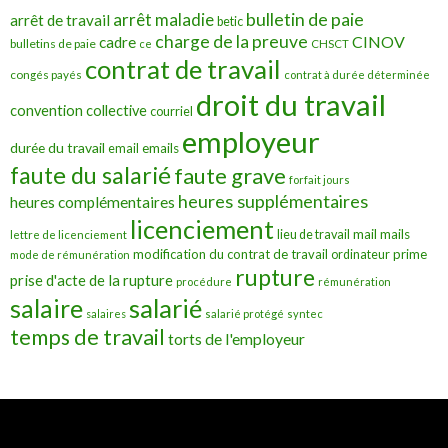
bulletin de paie
arrêt maladie
arrêt de travail
betic
charge de la preuve
CINOV
cadre
bulletins de paie
ce
CHSCT
contrat de travail
congés payés
contrat à durée déterminée
droit du travail
convention collective
courriel
employeur
durée du travail
emails
email
faute du salarié
faute grave
forfait jours
heures supplémentaires
heures complémentaires
licenciement
mail
mails
lieu de travail
lettre de licenciement
modification du contrat de travail
prime
ordinateur
mode de rémunération
rupture
prise d'acte de la rupture
procédure
rémunération
salarié
salaire
salaires
salarié protégé
syntec
temps de travail
torts de l'employeur