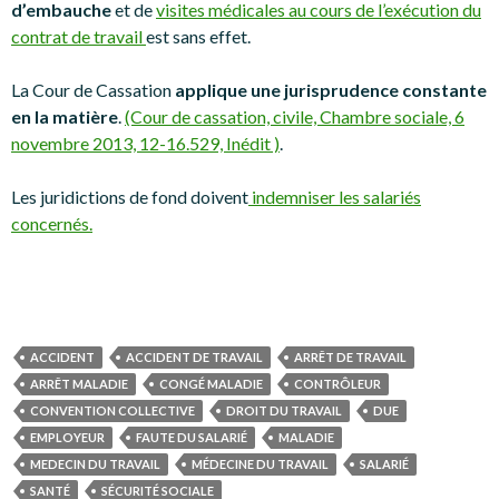
d’embauche
et de
visites médicales au cours de l’exécution du
contrat de travail
est sans effet.
La Cour de Cassation
applique une jurisprudence constante
en la matière
.
(Cour de cassation, civile, Chambre sociale, 6
novembre 2013, 12-16.529, Inédit )
.
Les juridictions de fond doivent
indemniser les salariés
concernés.
ACCIDENT
ACCIDENT DE TRAVAIL
ARRÊT DE TRAVAIL
ARRÊT MALADIE
CONGÉ MALADIE
CONTRÔLEUR
CONVENTION COLLECTIVE
DROIT DU TRAVAIL
DUE
EMPLOYEUR
FAUTE DU SALARIÉ
MALADIE
MEDECIN DU TRAVAIL
MÉDECINE DU TRAVAIL
SALARIÉ
SANTÉ
SÉCURITÉ SOCIALE