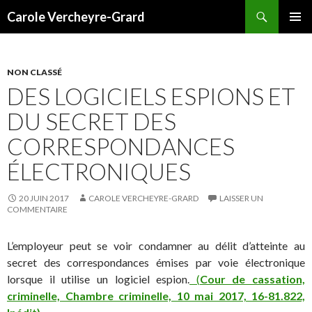
Recherche
Carole Vercheyre-Grard
ALLER
MENU
AU
PRINCI
CONTENU
NON CLASSÉ
DES LOGICIELS ESPIONS ET
DU SECRET DES
CORRESPONDANCES
ÉLECTRONIQUES
20 JUIN 2017
CAROLE VERCHEYRE-GRARD
LAISSER UN
COMMENTAIRE
L’employeur peut se voir condamner au délit d’atteinte au
secret des correspondances émises par voie électronique
lorsque il utilise un logiciel espion.
(
Cour de cassation,
criminelle, Chambre criminelle, 10 mai 2017, 16-81.822,