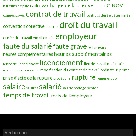
charge de la preuve
CINOV
cadre
bulletins de paie
ce
CHSCT
contrat de travail
congés payés
contrat à durée déterminée
droit du travail
convention collective
courriel
employeur
durée du travail
emails
email
faute du salarié
faute grave
forfait jours
heures supplémentaires
heures complémentaires
licenciement
mail
mails
lieu de travail
lettre de licenciement
modification du contrat de travail
prime
ordinateur
mode de rémunération
rupture
prise d'acte de la rupture
procédure
rémunération
salarié
salaire
salaires
salarié protégé
syntec
temps de travail
torts de l'employeur
Rechercher :