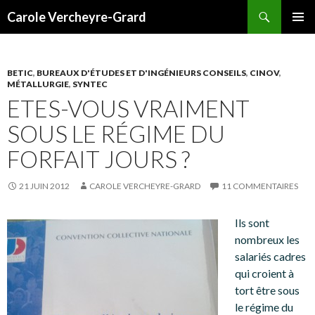
Recherche
Carole Vercheyre-Grard
ALLER
MENU
AU
PRINCI
CONTENU
BETIC
,
BUREAUX D'ÉTUDES ET D'INGÉNIEURS CONSEILS
,
CINOV
,
MÉTALLURGIE
,
SYNTEC
ETES-VOUS VRAIMENT
SOUS LE RÉGIME DU
FORFAIT JOURS ?
21 JUIN 2012
CAROLE VERCHEYRE-GRARD
11 COMMENTAIRES
Ils sont
nombreux les
salariés cadres
qui croient à
tort être sous
le régime du