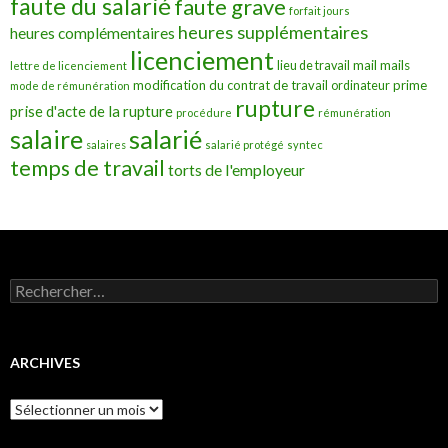
faute du salarié
faute grave
forfait jours
heures supplémentaires
heures complémentaires
licenciement
mail
mails
lieu de travail
lettre de licenciement
modification du contrat de travail
prime
ordinateur
mode de rémunération
rupture
prise d'acte de la rupture
procédure
rémunération
salarié
salaire
salaires
salarié protégé
syntec
temps de travail
torts de l'employeur
Rechercher :
ARCHIVES
Archives