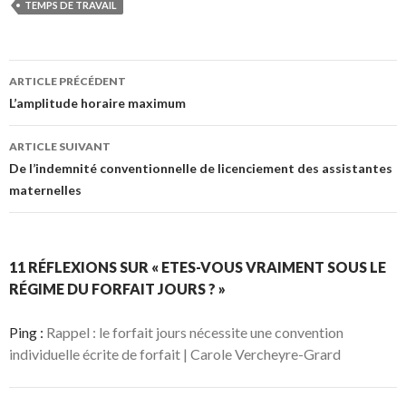
TEMPS DE TRAVAIL
Navigation
ARTICLE PRÉCÉDENT
des
L’amplitude horaire maximum
articles
ARTICLE SUIVANT
De l’indemnité conventionnelle de licenciement des assistantes
maternelles
11 RÉFLEXIONS SUR « ETES-VOUS VRAIMENT SOUS LE
RÉGIME DU FORFAIT JOURS ? »
Ping :
Rappel : le forfait jours nécessite une convention
individuelle écrite de forfait | Carole Vercheyre-Grard