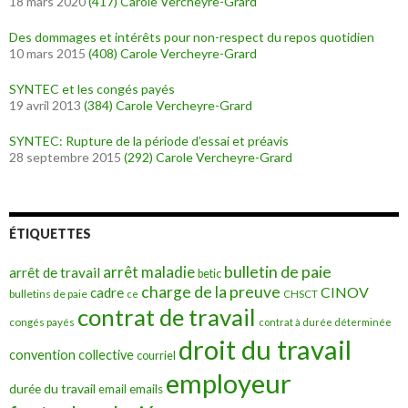
18 mars 2020
(417)
Carole Vercheyre-Grard
Des dommages et intérêts pour non-respect du repos quotidien
10 mars 2015
(408)
Carole Vercheyre-Grard
SYNTEC et les congés payés
19 avril 2013
(384)
Carole Vercheyre-Grard
SYNTEC: Rupture de la période d’essai et préavis
28 septembre 2015
(292)
Carole Vercheyre-Grard
ÉTIQUETTES
bulletin de paie
arrêt maladie
arrêt de travail
betic
charge de la preuve
CINOV
cadre
bulletins de paie
ce
CHSCT
contrat de travail
congés payés
contrat à durée déterminée
droit du travail
convention collective
courriel
employeur
durée du travail
emails
email