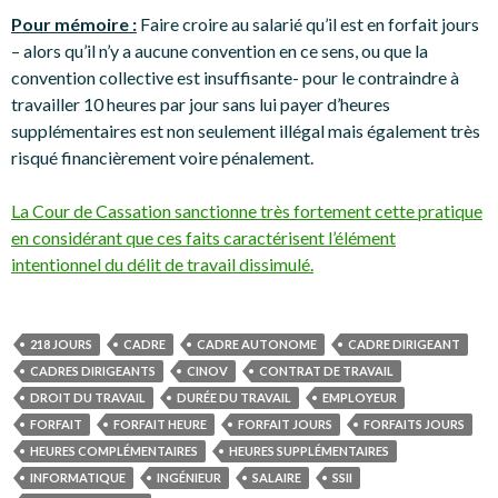
Pour mémoire :
Faire croire au salarié qu’il est en forfait jours
– alors qu’il n’y a aucune convention en ce sens, ou que la
convention collective est insuffisante- pour le contraindre à
travailler 10 heures par jour sans lui payer d’heures
supplémentaires est non seulement illégal mais également très
risqué financièrement voire pénalement.
La Cour de Cassation sanctionne très fortement cette pratique
en considérant que ces faits caractérisent l’élément
intentionnel du délit de travail dissimulé.
218 JOURS
CADRE
CADRE AUTONOME
CADRE DIRIGEANT
CADRES DIRIGEANTS
CINOV
CONTRAT DE TRAVAIL
DROIT DU TRAVAIL
DURÉE DU TRAVAIL
EMPLOYEUR
FORFAIT
FORFAIT HEURE
FORFAIT JOURS
FORFAITS JOURS
HEURES COMPLÉMENTAIRES
HEURES SUPPLÉMENTAIRES
INFORMATIQUE
INGÉNIEUR
SALAIRE
SSII