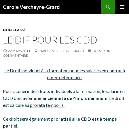
Recherche
Carole Vercheyre-Grard
ALLER
MENU
AU
PRINCI
CONTENU
NON CLASSÉ
LE DIF POUR LES CDD
22 MARS 2011
CAROLE VERCHEYRE-GRARD
LAISSER UN
COMMENTAIRE
Le Droit individuel à la formation pour les salariés en contrat à
durée déterminée
Pour acquérir des droits individuels à la formation, le salarié en
CDD doit avoir
une ancienneté de 4 mois minimum
. Le droit
est calculé au
prorata temporis .
Ce droit sera également
proratisé
si le CDD est à
temps
partiel.