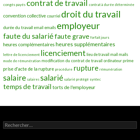
contrat de travail
congés payés
contrat à durée déterminée
droit du travail
convention collective
courriel
employeur
durée du travail
emails
email
faute du salarié
faute grave
forfait jours
heures supplémentaires
heures complémentaires
licenciement
mail
mails
lieu de travail
lettre de licenciement
modification du contrat de travail
prime
ordinateur
mode de rémunération
rupture
prise d'acte de la rupture
procédure
rémunération
salarié
salaire
salaires
salarié protégé
syntec
temps de travail
torts de l'employeur
Rechercher :