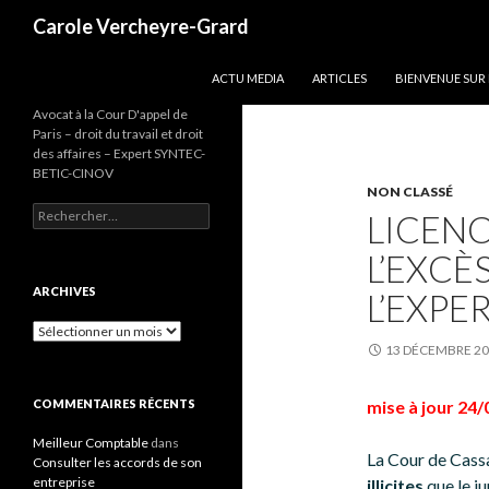
Recherche
Carole Vercheyre-Grard
ALLER AU CONTENU
ACTU MEDIA
ARTICLES
BIENVENUE SUR
Avocat à la Cour D'appel de
Paris – droit du travail et droit
des affaires – Expert SYNTEC-
BETIC-CINOV
NON CLASSÉ
Rechercher :
LICENC
L’EXCÈ
ARCHIVES
L’EXPE
Archives
13 DÉCEMBRE 2
COMMENTAIRES RÉCENTS
mise à jour 24
Meilleur Comptable
dans
La Cour de Cassa
Consulter les accords de son
entreprise
illicites
que le ju