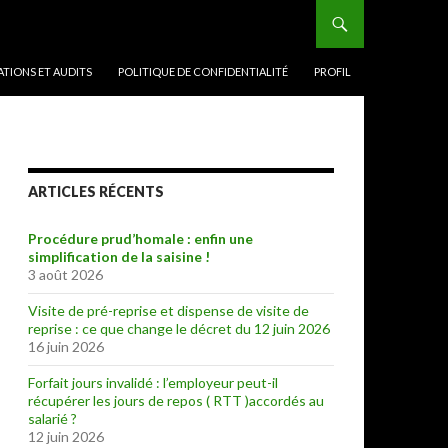
TIONS ET AUDITS
POLITIQUE DE CONFIDENTIALITÉ
PROFIL
ARTICLES RÉCENTS
Procédure prud’homale : enfin une
simplification de la saisine !
3 août 2026
Visite de pré-reprise et dispense de visite de
reprise : ce que change le décret du 12 juin 2026
16 juin 2026
Forfait jours invalidé : l’employeur peut-il
récupérer les jours de repos ( RTT )accordés au
salarié ?
12 juin 2026