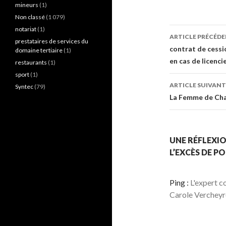
mineurs
(1)
Non classé
(1 079)
Navigati
notariat
(1)
ARTICLE PRÉCÉD
prestataires de services du
des
contrat de cessi
domaine tertiaire
(1)
en cas de licenc
restaurants
(1)
articles
sport
(1)
ARTICLE SUIVANT
Syntec
(79)
La Femme de Cha
UNE RÉFLEXIO
L’EXCÈS DE P
Ping :
L'expert c
Carole Verchey