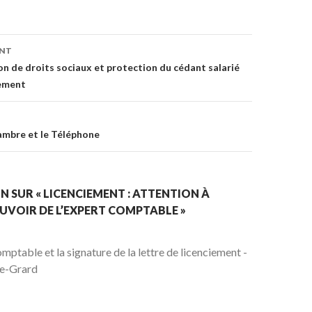
on
ENT
on de droits sociaux et protection du cédant salarié
iement
mbre et le Téléphone
N SUR « LICENCIEMENT : ATTENTION À
OUVOIR DE L’EXPERT COMPTABLE »
omptable et la signature de la lettre de licenciement -
re-Grard