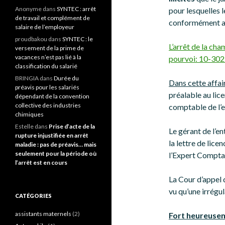
Anonyme
dans
SYNTEC : arrêt
pour lesquelles l
de travail et complément de
conformément au
salaire de l’employeur
proudbakou
dans
SYNTEC : le
L’arrêt de la c
versement de la prime de
vacances n’est pas lié à la
pourvoi: 10-30
classification du salarié
BRINGIA
dans
Durée du
Dans cette affai
préavis pour les salariés
préalable au lic
dépendant de la convention
collective des industries
comptable de l’e
chimiques
Estelle
dans
Prise d’acte de la
Le gérant de l’en
rupture injustifiée en arrêt
la lettre de lic
maladie : pas de préavis… mais
seulement pour la période où
l’Expert Compta
l’arrêt est en cours
La Cour d’appel 
vu qu’une irrégu
CATÉGORIES
assistants maternels
(2)
Fort heureuse