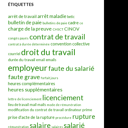
ÉTIQUETTES
arrêt maladie
arrêt de travail
betic
bulletin de paie
cadre
bulletins de paie
ce
charge de la preuve
CINOV
CHSCT
contrat de travail
congés payés
convention collective
contrat à durée déterminée
droit du travail
courriel
durée du travail
emails
email
employeur
faute du salarié
faute grave
forfait jours
heures complémentaires
heures supplémentaires
licenciement
lettre de licenciement
mail
mails
lieu de travail
mode de rémunération
modification du contrat de travail
prime
ordinateur
rupture
prise d'acte de la rupture
procédure
salarié
salaire
rémunération
salaires