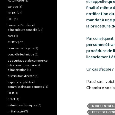
Automobile
(1)
et
rappelle qu e
banque
(3)
finalité même de
BETIC
(78)
notification du
BTP
(1)
mandat à une p
bureaux d'études et
la procédure d
d'ingénieurs conseils
(77)
café
(1)
Par conséquent,
CINOV
(79)
personne étrang
commerce de gros
(2)
procédure de li
contrôle technique
(1)
licenciement ét
de courtage et de commerce
intra communautaire et
Un cas d’école ?
d'importation
(1)
distribution directe
(1)
Pas si sur…voici
expert comptable et
commissaire aux comptes
(1)
Chambre sociale
HCR
(1)
hotel
(1)
industries chimiques
(6)
ENTRETIEN PRÉA
métallurgie
(7)
LETTRE DE LICE