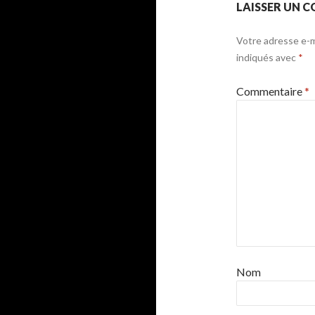
LAISSER UN 
Votre adresse e-ma
indiqués avec
*
Commentaire
*
Nom