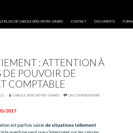
 LE BLOG DE CAROLE VERCHEYRE-GRARD
CONTACT
DOCUMENTS
FORMA
IEMENT : ATTENTION À
S DE POUVOIR DE
RT COMPTABLE
011
CAROLE VERCHEYRE-GRARD
UN COMMENTAIRE
/05/2017
tion est parfois saisie
de situations tellement
riste averti ne peut que s’interroger sur les raisons